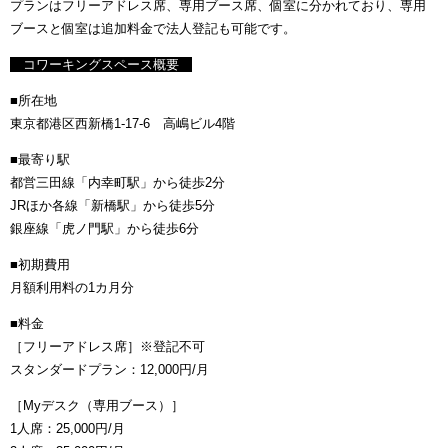
プランはフリーアドレス席、専用ブース席、個室に分かれており、専用
ブースと個室は追加料金で法人登記も可能です。
コワーキングスペース概要
■所在地
東京都港区西新橋1-17-6 高嶋ビル4階
■最寄り駅
都営三田線「内幸町駅」から徒歩2分
JRほか各線「新橋駅」から徒歩5分
銀座線「虎ノ門駅」から徒歩6分
■初期費用
月額利用料の1カ月分
■料金
［フリーアドレス席］※登記不可
スタンダードプラン：12,000円/月
［Myデスク（専用ブース）］
1人席：25,000円/月