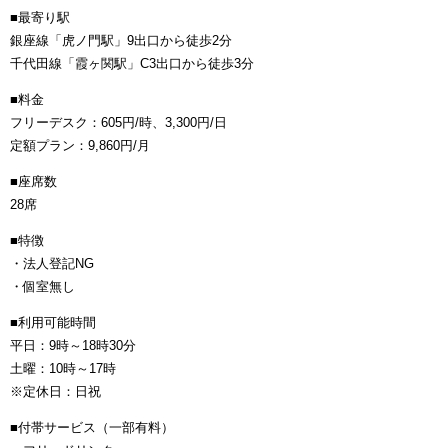
■最寄り駅
銀座線「虎ノ門駅」9出口から徒歩2分
千代田線「霞ヶ関駅」C3出口から徒歩3分
■料金
フリーデスク：605円/時、3,300円/日
定額プラン：9,860円/月
■座席数
28席
■特徴
・法人登記NG
・個室無し
■利用可能時間
平日：9時～18時30分
土曜：10時～17時
※定休日：日祝
■付帯サービス（一部有料）