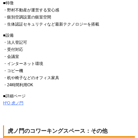
■特徴
・野村不動産が運営する安心感
・個別空調設置の個室空間
・生体認証セキュリティなど最新テクノロジーを搭載
■設備
・法人登記可
・受付対応
・会議室
・インターネット環境
・コピー機
・机や椅子などのオフィス家具
・24時間利用OK
■詳細ページ
H¹O 虎ノ門
虎ノ門のコワーキングスペース：その他