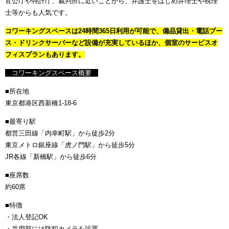
官公庁や特許庁、裁判所に近いことから、弁護士をはじめ弁理士や税理
士等からも人気です。
コワーキングスペースは24時間365日利用が可能で、備品貸出・電話ブー
ス・ドリンクサーバーなど設備が充実しているほか、個室のサービスオ
フィスプランもあります。
コワーキングスペース概要
■所在地
東京都港区西新橋1-18-6
■最寄り駅
都営三田線「内幸町駅」から徒歩2分
東京メトロ銀座線「虎ノ門駅」から徒歩5分
JR各線「新橋駅」から徒歩6分
■座席数
約60席
■特徴
・法人登記OK
・共用部には防犯カメラを設置