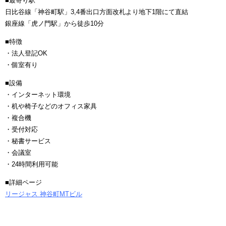
■最寄り駅
日比谷線「神谷町駅」3,4番出口方面改札より地下1階にて直結
銀座線「虎ノ門駅」から徒歩10分
■特徴
・法人登記OK
・個室有り
■設備
・インターネット環境
・机や椅子などのオフィス家具
・複合機
・受付対応
・秘書サービス
・会議室
・24時間利用可能
■詳細ページ
リージャス 神谷町MTビル