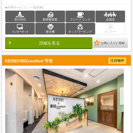
■付帯サービス（一部有料）
受付対応
郵便物受取
フリードリンク
会議室
インターネット
複合機
ネットワーキング
ロッカー
詳細を見る
お気に入りに登録
KEISEI×BIZcomfort 守谷
注目物件