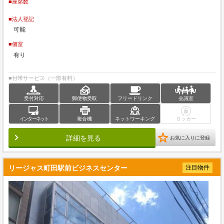
■座席数
■法人登記
可能
■個室
有り
■付帯サービス（一部有料）
受付対応
郵便物受取
フリードリンク
会議室
インターネット
複合機
ネットワーキング
ロッカー
詳細を見る
お気に入りに登録
リージャス町田駅前ビジネスセンター
注目物件