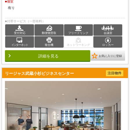
■個室
有り
■付帯サービス（一部有料）
受付対応
郵便物受取
フリードリンク
会議室
インターネット
複合機
ネットワーキング
ロッカー
詳細を見る
お気に入りに登録
リージャス武蔵小杉ビジネスセンター
注目物件