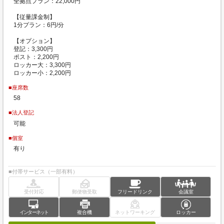
全拠点プラン：22,000円
【従量課金制】
1分プラン：6円/分
【オプション】
登記：3,300円
ポスト：2,200円
ロッカー大：3,300円
ロッカー小：2,200円
■座席数
58
■法人登記
可能
■個室
有り
■付帯サービス（一部有料）
受付対応
郵便物受取
フリードリンク
会議室
インターネット
複合機
ネットワーキング
ロッカー