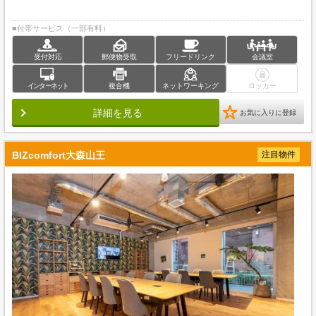
■付帯サービス（一部有料）
受付対応
郵便物受取
フリードリンク
会議室
インターネット
複合機
ネットワーキング
ロッカー
詳細を見る
お気に入りに登録
BIZcomfort大森山王
注目物件