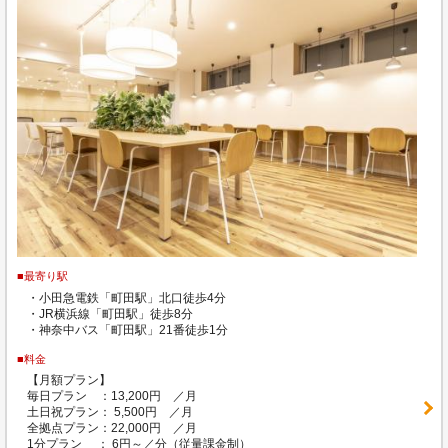
■最寄り駅
・小田急電鉄「町田駅」北口徒歩4分
・JR横浜線「町田駅」徒歩8分
・神奈中バス「町田駅」21番徒歩1分
■料金
【月額プラン】
毎日プラン ：13,200円 ／月
土日祝プラン： 5,500円 ／月
全拠点プラン：22,000円 ／月
1分プラン ： 6円～／分（従量課金制）