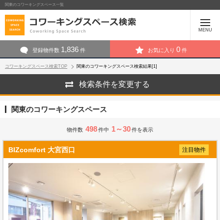
関東のコワーキングスペース一覧
MENU
1,836
0
登録物件数
件
お気に入り
件
コワーキングスペース検索TOP
関東のコワーキングスペース検索結果[1]
検索条件を変更する
関東のコワーキングスペース
498
1～30
物件数
件中
件を表示
BIZcomfort 大宮西口
注目物件