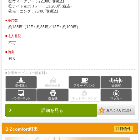
②ウィークデー：22,000円(税込)
③ナイト＆ホリデー：13,200円(税込)
④モーニング：7,700円(税込)
■座席数
約185席（12F：約85席／13F：約100席）
■法人登記
不可
■個室
有り
■付帯サービス（一部有料）
受付対応
郵便物受取
フリードリンク
会議室
インターネット
複合機
ネットワーキング
ロッカー
詳細を見る
お気に入りに登録
BIZcomfort町田
注目物件