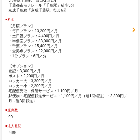
JR各線千葉駅 西口徒歩1分
千葉都市モノレール「千葉駅」徒歩5分
京成千葉線「京成千葉駅」徒歩6分
■料金
【月額プラン】
・毎日プラン：13,200円／月
・土日祝プラン：4,400円／月
・半個室プラン：33,000円／月
・千葉プラン：15,400円／月
・全拠点プラン：22,000円／月
・1分プラン：6円／分
【オプション】
登記：3,300円／月
ポスト：2,200円／月
ロッカー大：3,300円／月
ロッカー小：2,200円／月
宅配便受取・保管サービス：1,100円／月
郵便物・宅配便転送サービス：1,100円／月（週1回転送）・3,300円／
月（週3回転送）
■座席数
90
■法人登記
可能