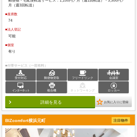
郵便物・宅配便転送サービス：1,100円／月（週1回転送）・3,300円／
月（週3回転送）
■座席数
74
■法人登記
可能
■個室
有り
■付帯サービス（一部有料）
受付対応
郵便物受取
フリードリンク
会議室
インターネット
複合機
ネットワーキング
ロッカー
詳細を見る
お気に入りに登録
BIZcomfort横浜元町
注目物件