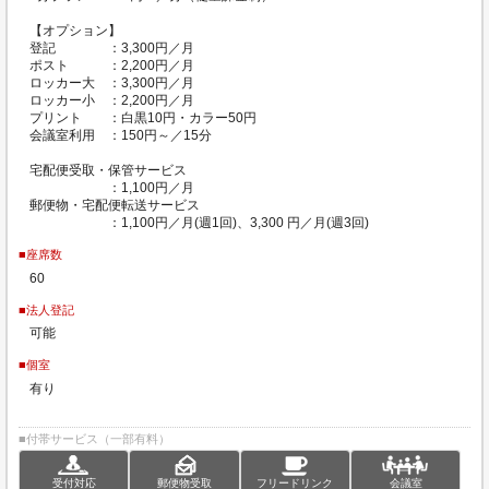
【オプション】
登記 ：3,300円／月
ポスト ：2,200円／月
ロッカー大 ：3,300円／月
ロッカー小 ：2,200円／月
プリント ：白黒10円・カラー50円
会議室利用 ：150円～／15分
宅配便受取・保管サービス
：1,100円／月
郵便物・宅配便転送サービス
：1,100円／月(週1回)、3,300 円／月(週3回)
■座席数
60
■法人登記
可能
■個室
有り
■付帯サービス（一部有料）
受付対応
郵便物受取
フリードリンク
会議室