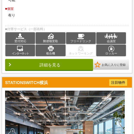
可能
■個室
有り
■付帯サービス（一部有料）
受付対応
郵便物受取
フリードリンク
会議室
インターネット
複合機
ネットワーキング
ロッカー
詳細を見る
お気に入りに登録
STATIONSWITCH横浜
注目物件