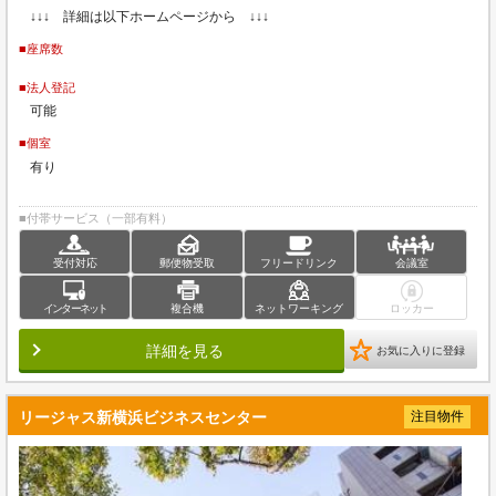
↓↓↓ 詳細は以下ホームページから ↓↓↓
■座席数
■法人登記
可能
■個室
有り
■付帯サービス（一部有料）
受付対応
郵便物受取
フリードリンク
会議室
インターネット
複合機
ネットワーキング
ロッカー
詳細を見る
お気に入りに登録
リージャス新横浜ビジネスセンター
注目物件