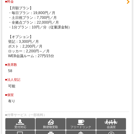
■料金
【月額プラン】
・毎日プラン：19,800円／月
・土日祝プラン：7,700円／月
・全拠点プラン：22,000円／月
・1分プラン：10円／分（従量課金制）
【オプション】
登記：3,300円／月
ポスト：2,200円／月
ロッカー：2,200円～／月
WEB会議ルーム：27円/15分
■座席数
58
■法人登記
可能
■個室
有り
■付帯サービス（一部有料）
受付対応
郵便物受取
フリードリンク
会議室