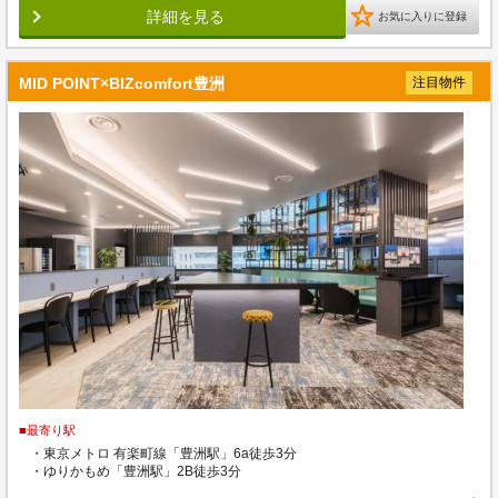
詳細を見る
お気に入りに登録
MID POINT×BIZcomfort豊洲
注目物件
■最寄り駅
・東京メトロ 有楽町線「豊洲駅」6a徒歩3分
・ゆりかもめ「豊洲駅」2B徒歩3分