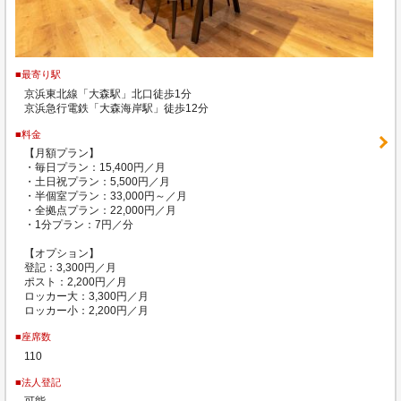
■最寄り駅
京浜東北線「大森駅」北口徒歩1分
京浜急行電鉄「大森海岸駅」徒歩12分
■料金
【月額プラン】
・毎日プラン：15,400円／月
・土日祝プラン：5,500円／月
・半個室プラン：33,000円～／月
・全拠点プラン：22,000円／月
・1分プラン：7円／分
【オプション】
登記：3,300円／月
ポスト：2,200円／月
ロッカー大：3,300円／月
ロッカー小：2,200円／月
■座席数
110
■法人登記