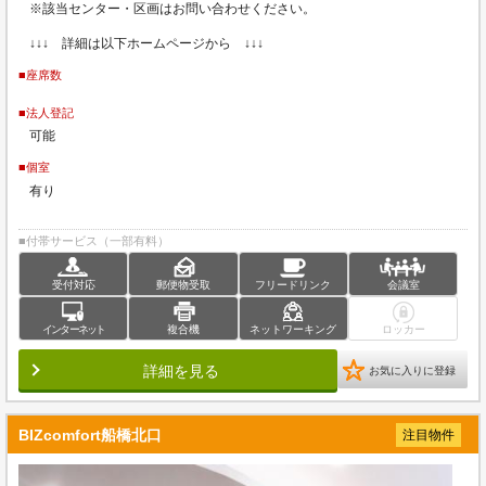
※該当センター・区画はお問い合わせください。
↓↓↓ 詳細は以下ホームページから ↓↓↓
■座席数
■法人登記
可能
■個室
有り
■付帯サービス（一部有料）
受付対応
郵便物受取
フリードリンク
会議室
インターネット
複合機
ネットワーキング
ロッカー
詳細を見る
お気に入りに登録
BIZcomfort船橋北口
注目物件