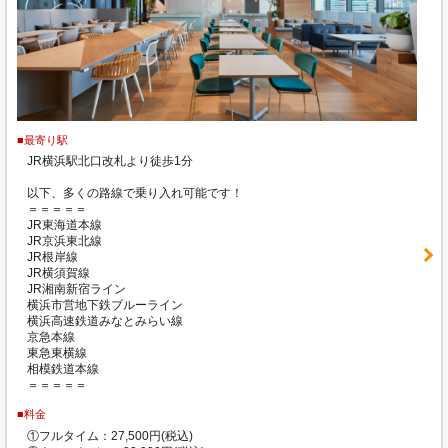
■最寄り駅
JR横浜駅北口改札より徒歩1分
以下、多くの路線で乗り入れ可能です！
＝＝＝＝＝
JR東海道本線
JR京浜東北線
JR根岸線
JR横須賀線
JR湘南新宿ライン
横浜市営地下鉄ブルーライン
横浜高速鉄道みなとみらい線
京急本線
東急東横線
相模鉄道本線
＝＝＝＝＝
■料金
①フルタイム：27,500円(税込)