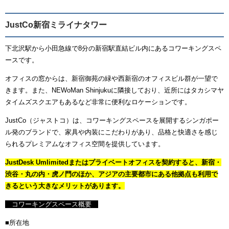
JustCo新宿ミライナタワー
下北沢駅から小田急線で8分の新宿駅直結ビル内にあるコワーキングスペ
ースです。
オフィスの窓からは、新宿御苑の緑や西新宿のオフィスビル群が一望で
きます。また、NEWoMan Shinjukuに隣接しており、近所にはタカシマヤ
タイムズスクエアもあるなど非常に便利なロケーションです。
JustCo（ジャストコ）は、コワーキングスペースを展開するシンガポー
ル発のブランドで、家具や内装にこだわりがあり、品格と快適さを感じ
られるプレミアムなオフィス空間を提供しています。
JustDesk Umlimitedまたはプライベートオフィスを契約すると、新宿・
渋谷・丸の内・虎ノ門のほか、アジアの主要都市にある他拠点も利用で
きるという大きなメリットがあります。
コワーキングスペース概要
■所在地