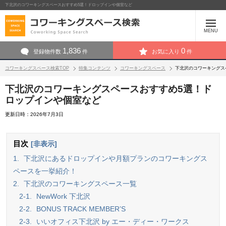
下北沢のコワーキングスペースおすすめ5選！ドロップインや個室など
MENU
1,836
0
登録物件数
件
お気に入り
件
コワーキングスペース検索TOP
特集コンテンツ
コワーキングスペース
下北沢のコワーキングス
下北沢のコワーキングスペースおすすめ5選！ド
ロップインや個室など
更新日時：2026年7月3日
目次
[非表示]
1.
下北沢にあるドロップインや月額プランのコワーキングス
ペースを一挙紹介！
2.
下北沢のコワーキングスペース一覧
2-1.
NewWork 下北沢
2-2.
BONUS TRACK MEMBER’S
2-3.
いいオフィス下北沢 by エー・ディー・ワークス