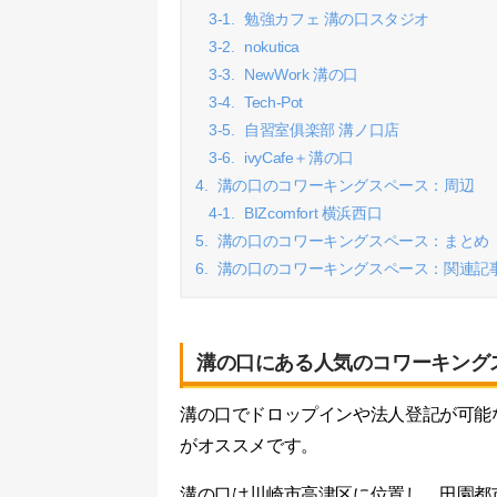
3-1.
勉強カフェ 溝の口スタジオ
3-2.
nokutica
3-3.
NewWork 溝の口
3-4.
Tech-Pot
3-5.
自習室俱楽部 溝ノ口店
3-6.
ivyCafe＋溝の口
4.
溝の口のコワーキングスペース：周辺
4-1.
BIZcomfort 横浜西口
5.
溝の口のコワーキングスペース：まとめ
6.
溝の口のコワーキングスペース：関連記
溝の口にある人気のコワーキング
溝の口でドロップインや法人登記が可能
がオススメです。
溝の口は川崎市高津区に位置し、田園都