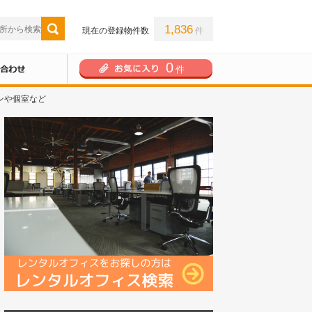
1,836
現在の登録物件数
件
0
件
ンや個室など