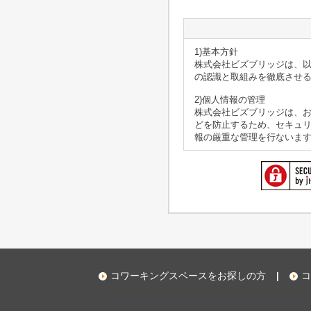
1)基本方針
株式会社ビズブリッジは、
の認識と取組みを徹底させ
2)個人情報の管理
株式会社ビズブリッジは、
どを防止するため、セキュ
報の厳重な管理を行ないま
3)個人情報の利用目的
本ウェブサイトでは、お客様
いますが、これらの個人情
4)個人情報の第三者への開
株式会社ビズブリッジは、
に開示いたしません。
・お客様の同意がある場合
・お客様が希望されるサー
・法令に基づき開示するこ
コワーキングスペースをお探しの方
コ
|
5)クッキー情報の取得
株式会社ビズブリッジでは