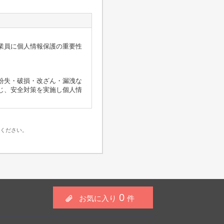
業員に個人情報保護の重要性
紛失・破損・改ざん・漏洩な
じ、安全対策を実施し個人情
をご登録いただく場合がござ
ください。
以外では利用いたしません。
合を除き、個人情報を第三者
をする必要がある場合
0
お気に入り
件
があり、これに関連して、当