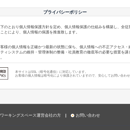
プライバシーポリシー
以下のとおり個人情報保護方針を定め、個人情報保護の仕組みを構築し、全従
ることにより、個人情報の保護を推進致します。
お客様の個人情報を正確かつ最新の状態に保ち、個人情報への不正アクセス・
リティシステムの維持・管理体制の整備・社員教育の徹底等の必要な措置を講
す。
からのお問い合わせ時に、お名前、e-mailアドレス、電話番号等の個人情報
本サイトはSSL（暗号化通信）に対応しています。
お客様の個人情報は暗号化により保護されていますので、安心してお問い合わせ
報はご提供いただく際の目的や株式会社ビズブリッジからお客様への情報提供
示・提供の禁止
お客様よりお預かりした個人情報を適切に管理し、次のいずれかに該当する場
ビスを行なうために株式会社ビズブリッジが業務を委託する業者に対して開示
とが必要である場合
ワーキングスペース運営会社の方
お問い合わせ
|
、ヤフー株式会社をはじめとする第三者から配信される広告が掲載される場合