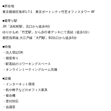
■所在地
東京都港区海岸1-7-1 東京ポートシティ竹芝オフィスタワー 8F
■最寄り駅
JR「浜松町駅」北口から徒歩4分
ゆりかもめ「竹芝駅」から歩行者デッキにて直結（徒歩1分）
都営浅草線,大江戸線「大門駅」B2出口から徒歩5分
■特徴
・法人登記OK
・個室有り
・駅直結のコワーキングスペース
・オンラインミーティングルーム完備
■設備
・インターネット環境
・机や椅子などのオフィス家具
・複合機
・受付対応
・会議室