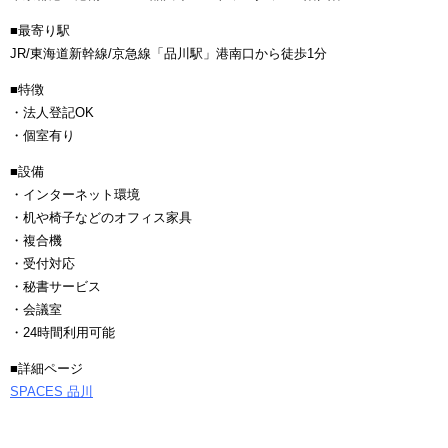
■最寄り駅
JR/東海道新幹線/京急線「品川駅」港南口から徒歩1分
■特徴
・法人登記OK
・個室有り
■設備
・インターネット環境
・机や椅子などのオフィス家具
・複合機
・受付対応
・秘書サービス
・会議室
・24時間利用可能
■詳細ページ
SPACES 品川