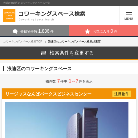
大阪市浪速区のコワーキングスペース一覧
MENU
1,836
0
登録物件数
件
お気に入り
件
コワーキングスペース検索TOP
浪速区のコワーキングスペース検索結果[1]
検索条件を変更する
浪速区のコワーキングスペース
7
1～7
物件数
件中
件を表示
リージャスなんばパークスビジネスセンター
注目物件