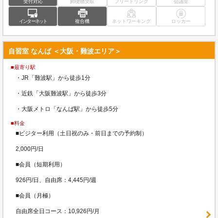
受付対応
郵便物受取
フリードリンク
会議室
インターネット
複合機
ネットワーキング
ロッカー
自習室 なんば ＜大阪・難波エリア＞
■最寄り駅
・JR「難波駅」から徒歩1分
・近鉄「大阪難波駅」から徒歩3分
・大阪メトロ「なんば駅」から徒歩5分
■料金
■ビジター利用（土日祝のみ・前日までの予約制）
2,000円/日
■会員（短期利用）
926円/日、自由席：4,445円/週
■会員（月極）
自由席全日コース：10,926円/月