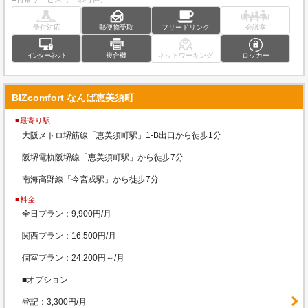
受付対応
郵便物受取
フリードリンク
会議室
インターネット
複合機
ネットワーキング
ロッカー
BIZcomfort なんば恵美須町
■最寄り駅
大阪メトロ堺筋線「恵美須町駅」1-B出口から徒歩1分
阪堺電軌阪堺線「恵美須町駅」から徒歩7分
南海高野線「今宮戎駅」から徒歩7分
■料金
全日プラン：9,900円/月
関西プラン：16,500円/月
個室プラン：24,200円～/月
■オプション
登記：3,300円/月