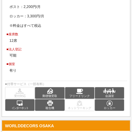
ポスト：2,200円/月
ロッカー：3,300円/月
※料金はすべて税込
■座席数
12席
■法人登記
可能
■個室
有り
■付帯サービス（一部有料）
受付対応
郵便物受取
フリードリンク
会議室
インターネット
複合機
ネットワーキング
ロッカー
WORLDDECORS OSAKA