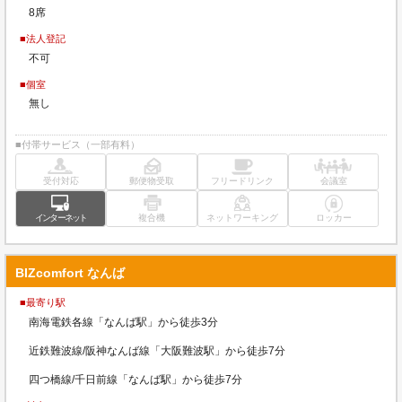
8席
■法人登記
不可
■個室
無し
■付帯サービス（一部有料）
受付対応
郵便物受取
フリードリンク
会議室
インターネット
複合機
ネットワーキング
ロッカー
BIZcomfort なんば
■最寄り駅
南海電鉄各線「なんば駅」から徒歩3分
近鉄難波線/阪神なんば線「大阪難波駅」から徒歩7分
四つ橋線/千日前線「なんば駅」から徒歩7分