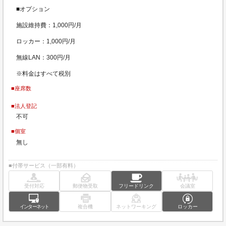
■オプション
施設維持費：1,000円/月
ロッカー：1,000円/月
無線LAN：300円/月
※料金はすべて税別
■座席数
■法人登記
不可
■個室
無し
■付帯サービス（一部有料）
受付対応
郵便物受取
フリードリンク
会議室
インターネット
複合機
ネットワーキング
ロッカー