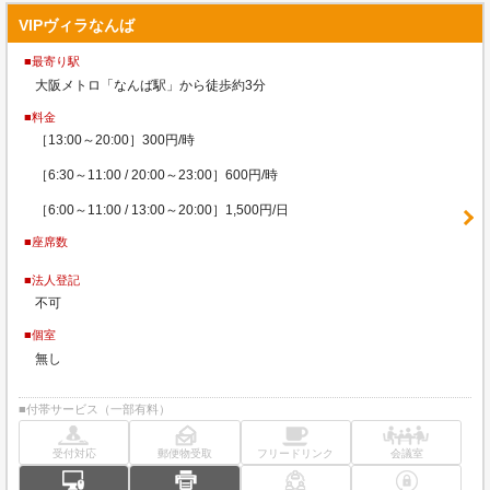
VIPヴィラなんば
■最寄り駅
大阪メトロ「なんば駅」から徒歩約3分
■料金
［13:00～20:00］300円/時
［6:30～11:00 / 20:00～23:00］600円/時
［6:00～11:00 / 13:00～20:00］1,500円/日
■座席数
■法人登記
不可
■個室
無し
■付帯サービス（一部有料）
受付対応
郵便物受取
フリードリンク
会議室