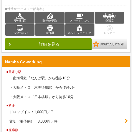
■付帯サービス（一部有料）
受付対応
郵便物受取
フリードリンク
会議室
インターネット
複合機
ネットワーキング
ロッカー
詳細を見る
お気に入りに登録
Namba Coworking
■最寄り駅
・南海電鉄「なんば駅」から徒歩10分
・大阪メトロ「恵美須町駅」から徒歩5分
・大阪メトロ「日本橋駅」から徒歩10分
■料金
ドロップイン：1,000円／日
貸切（要予約）：3,000円／時
■座席数