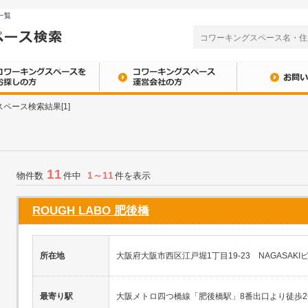
一覧
ペース検索結果[1]
11
1～11
物件数
件中
件を表示
ROUGH LABO 肥後橋
所在地
大阪府大阪市西区江戸堀1丁目19-23 NAGASAKIビ
最寄り駅
大阪メトロ四つ橋線「肥後橋駅」8番出口より徒歩2