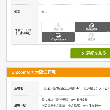
個室
無し
受付対応
郵便物受取
付帯サービス
（一部有料）
インターネット
複合機
詳細を見る
BIZcomfort 大阪江戸堀
所在地
大阪府大阪市西区江戸堀2-1-1 江戸堀センタービル
四つ橋線「肥後橋駅」から徒歩5分
最寄り駅
京阪電車中之島線「中之島駅」から徒歩10分