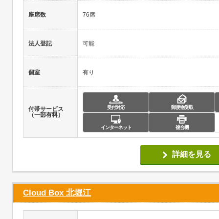
座席数
76席
法人登記
可能
個室
有り
受付対応
郵便物受取
付帯サービス
（一部有料）
インターネット
複合機
詳細を見る
Cloud Box 北堀江