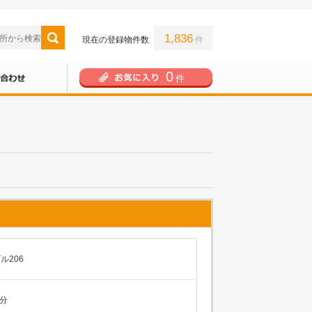
1,836
現在の登録物件数
件
0
件
ル206
分