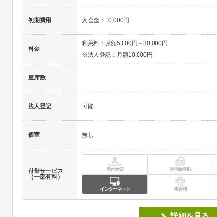
初期費用
入会金：10,000円
利用料：月額5,000円～30,000円
料金
※法人登記：月額10,000円
座席数
法人登記
可能
個室
無し
受付対応
郵便物受取
付帯サービス
（一部有料）
インターネット
複合機
詳細を見る