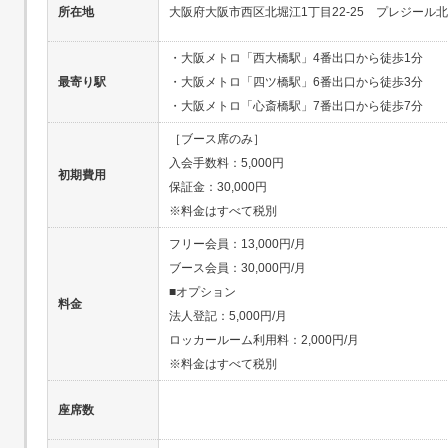
所在地
大阪府大阪市西区北堀江1丁目22-25 プレジール北
・大阪メトロ「西大橋駅」4番出口から徒歩1分
最寄り駅
・大阪メトロ「四ツ橋駅」6番出口から徒歩3分
・大阪メトロ「心斎橋駅」7番出口から徒歩7分
［ブース席のみ］
入会手数料：5,000円
初期費用
保証金：30,000円
※料金はすべて税別
フリー会員：13,000円/月
ブース会員：30,000円/月
■オプション
料金
法人登記：5,000円/月
ロッカールーム利用料：2,000円/月
※料金はすべて税別
座席数