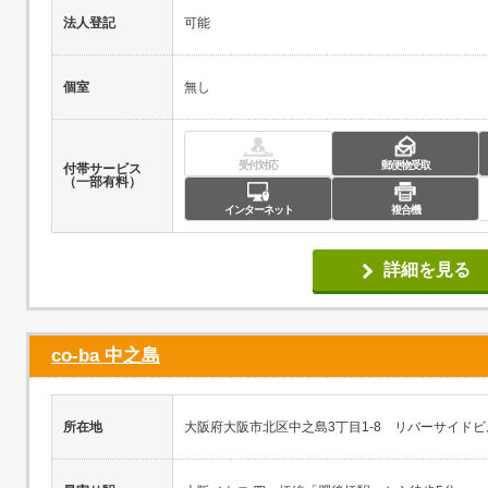
法人登記
可能
個室
無し
受付対応
郵便物受取
付帯サービス
（一部有料）
インターネット
複合機
詳細を見る
co-ba 中之島
所在地
大阪府大阪市北区中之島3丁目1-8 リバーサイドビル