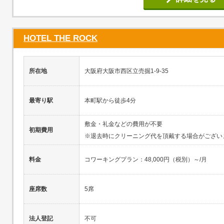
HOTEL THE ROCK
所在地
大阪府大阪市西区立売掘1-9-35
最寄り駅
本町駅から徒歩4分
敷金・礼金などの費用が不要
初期費用
※退去時にクリーニング代を頂戴する場合がござい
料金
コワーキングプラン：48,000円（税別）～/月
座席数
5席
法人登記
不可