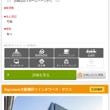
↓↓↓ 詳細は以下ホームページから ↓↓↓
■座席数
■法人登記
可能
■個室
有り
■付帯サービス（一部有料）
受付対応
郵便物受取
フリードリンク
会議室
インターネット
複合機
ネットワーキング
ロッカー
詳細を見る
お気に入りに登録
Signature大阪梅田ツインタワーズ・サウス
注目物件