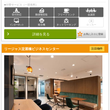
■付帯サービス（一部有料）
受付対応
郵便物受取
フリードリンク
会議室
インターネット
複合機
ネットワーキング
ロッカー
詳細を見る
お気に入りに登録
リージャス淀屋橋ビジネスセンター
注目物件