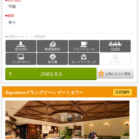
可能
■個室
有り
■付帯サービス（一部有料）
受付対応
郵便物受取
フリードリンク
会議室
インターネット
複合機
ネットワーキング
ロッカー
詳細を見る
お気に入りに登録
Signatureグラングリーン ゲートタワー
注目物件