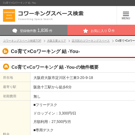
Co育て×Coワーキング 結 -You-
MENU
1,836
0
登録物件数
件
お気に入り
件
コワーキングスペース検索TOP
大阪主要エリア
淀川区のコワーキングスペース
Co育て×Coワー
Co育て×Coワーキング 結 -You-
Co育て×Coワーキング 結 -You-の物件概要
所在地
大阪府大阪市淀川区十三東3-20-9-18
最寄り駅
阪急十三駅から徒歩6分
初期費用
無し
■フリーデスク
ドロップイン：3,300円/日
月額利用：27,500円/月
■専用デスク
料金