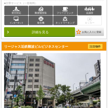
■付帯サービス（一部有料）
受付対応
郵便物受取
フリードリンク
会議室
インターネット
複合機
ネットワーキング
ロッカー
詳細を見る
お気に入りに登録
リージャス近鉄難波ビルビジネスセンター
注目物件