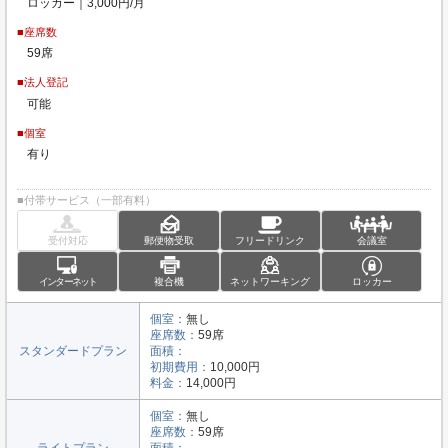
ロッカー｜3,000円/月
■座席数
59席
■法人登記
可能
■個室
有り
■付帯サービス（一部有料）
受付対応
郵便物受取
フリードリンク
会議室
インターネット
複合機
ネットワーキング
ロッカー
個室：
無し
座席数：
59席
スタンダードプラン
面積：
初期費用：
10,000円
料金：
14,000円
個室：
無し
座席数：
59席