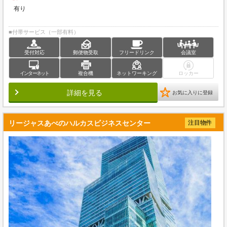
有り
■付帯サービス（一部有料）
受付対応
郵便物受取
フリードリンク
会議室
インターネット
複合機
ネットワーキング
ロッカー
詳細を見る
お気に入りに登録
リージャスあべのハルカスビジネスセンター
注目物件