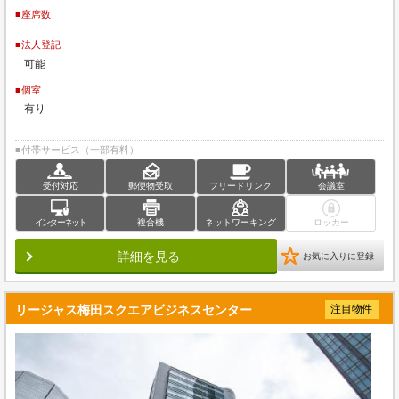
■座席数
■法人登記
可能
■個室
有り
■付帯サービス（一部有料）
受付対応
郵便物受取
フリードリンク
会議室
インターネット
複合機
ネットワーキング
ロッカー
詳細を見る
お気に入りに登録
リージャス梅田スクエアビジネスセンター
注目物件