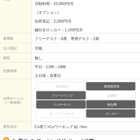
月額利用：33,000円/月
［オプション］
住所登記：2,200円/月
鍵付きロッカー：1,100円/月
座席数
フリーデスク：8席、専用デスク：2席
法人登記
可能
個室
無し
平日：11時～18時
営業時間
土日祝：休業日
受付対応
郵便物受取
フリードリンク
会議室
付帯サービス
（一部有料）
インターネット
複合機
ネットワーキング
ロッカー
運営会社
Co育て×Coワーキング 結 -You-