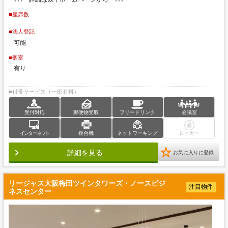
■座席数
■法人登記
可能
■個室
有り
■付帯サービス（一部有料）
受付対応
郵便物受取
フリードリンク
会議室
インターネット
複合機
ネットワーキング
ロッカー
詳細を見る
お気に入りに登録
リージャス大阪梅田ツインタワーズ・ノースビジ
注目物件
ネスセンター