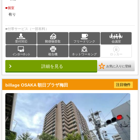
■個室
有り
■付帯サービス（一部有料）
受付対応
郵便物受取
フリードリンク
会議室
インターネット
複合機
ネットワーキング
ロッカー
詳細を見る
お気に入りに登録
billage OSAKA 朝日プラザ梅田
注目物件