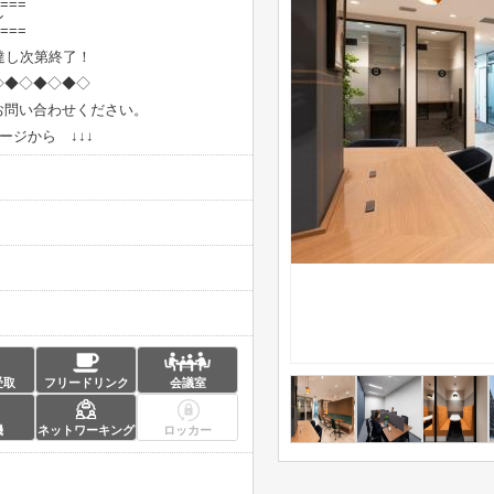
===
ン
===
に達し次第終了！
◇◆◇◆◇◆◇
お問い合わせください。
ージから ↓↓↓
受取
フリードリンク
会議室
機
ネットワーキング
ロッカー