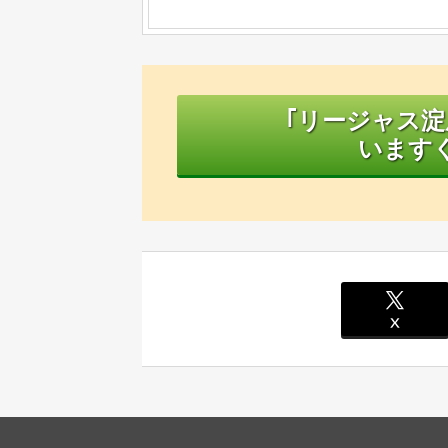
｢リージャス
います