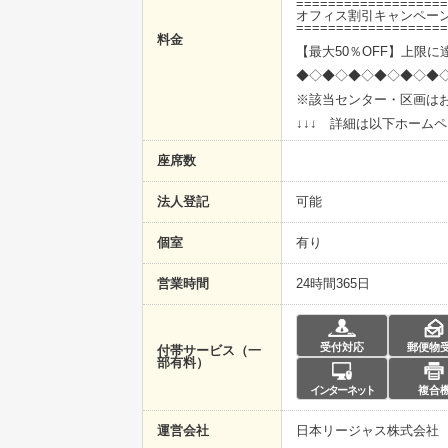
===================
オフィス割引キャンペー
===================
料金
【最大50％OFF】上限
◆◇◆◇◆◇◆◇◆◇◆
※該当センター・区画は
↓↓↓ 詳細は以下ホームペ
座席数
法人登記
可能
個室
有り
営業時間
24時間365日
受付対応
郵便物
付帯サービス（一
部有料）
インターネット
複合
運営会社
日本リージャス株式会社