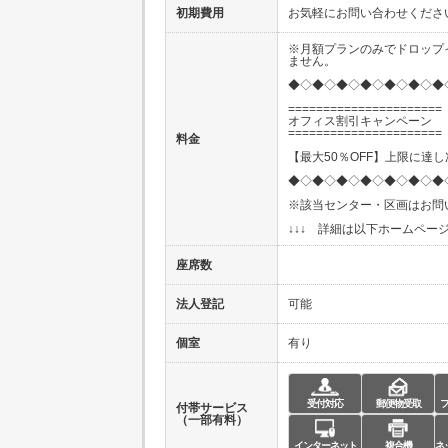
初期費用
お気軽にお問い合わせくださ
※月額プランのみでドロップ
ません。
◆◇◆◇◆◇◆◇◆◇◆◇◆
======================
オフィス割引キャンペーン
======================
料金
【最大50％OFF】上限に達
◆◇◆◇◆◇◆◇◆◇◆◇◆
※該当センター・区画はお問
↓↓↓ 詳細は以下ホームページ
座席数
法人登記
可能
個室
有り
受付対応
郵便物受取
付帯サービス
（一部有料）
インターネット
複合機
ネ