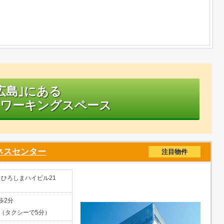
広島｣にある
ワーキングスペース
ネスセンター
注目物件
 ひろしまハイビル21
歩2分
（タクシーで5分）