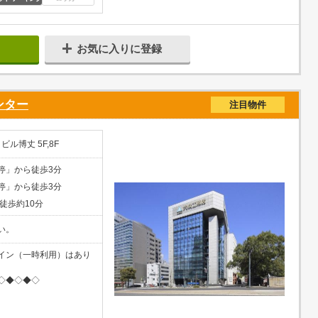
お気に入りに登録
ンター
注目物件
ル博丈 5F,8F
停」から徒歩3分
停」から徒歩3分
徒歩約10分
い。
イン（一時利用）はあり
◇◆◇◆◇