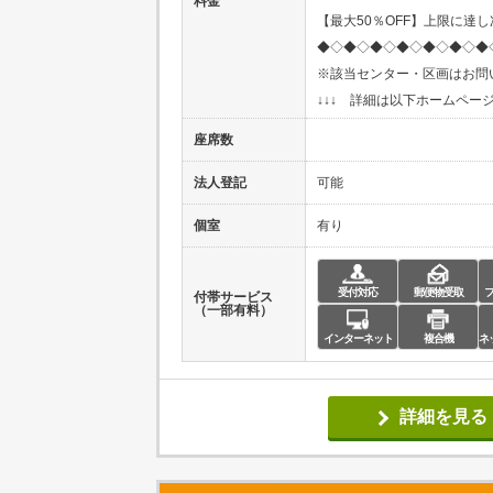
料金
【最大50％OFF】上限に達
◆◇◆◇◆◇◆◇◆◇◆◇◆
※該当センター・区画はお問
↓↓↓ 詳細は以下ホームページ
座席数
法人登記
可能
個室
有り
受付対応
郵便物受取
付帯サービス
（一部有料）
インターネット
複合機
ネ
詳細を見る