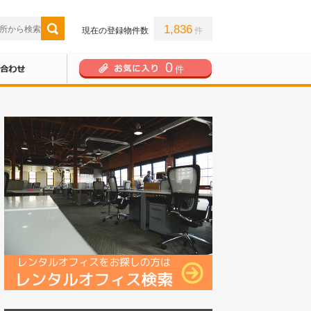
1,836
現在の登録物件数
件
0
件