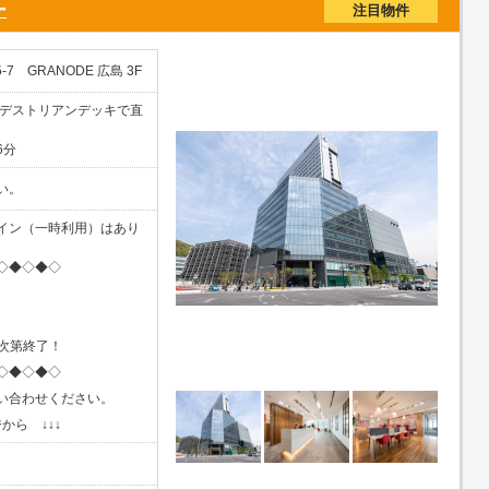
ー
注目物件
 GRANODE 広島 3F
ペデストリアンデッキで直
6分
い。
イン（一時利用）はあり
◇◆◇◆◇
し次第終了！
◇◆◇◆◇
い合わせください。
から ↓↓↓