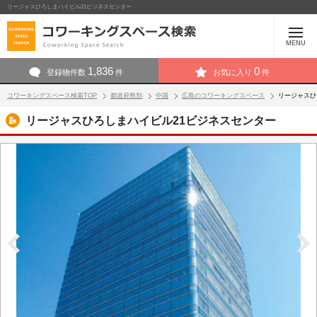
リージャスひろしまハイビル21ビジネスセンター
MENU
1,836
0
登録物件数
件
お気に入り
件
コワーキングスペース検索TOP
都道府県別
中国
広島のコワーキングスペース
リージャスひ
リージャスひろしまハイビル21ビジネスセンター