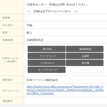
※該当センター・区画はお問い合わせください。
↓↓↓ 詳細は以下ホームページから ↓↓↓
座席数
法人登記
可能
個室
有り
営業時間
24時間365日
受付対応
郵便物受取
フリードリンク
会議室
付帯サービス
（一部有料）
インターネット
複合機
ネットワーキング
ロッカー
運営会社
日本リージャス株式会社
https://www.regus-office.jp/vacancy/?basepoint=181?utm_s
ource=coworkingsearch&utm_medium=portal&utm_campai
ホームページ
gn=Office_Promotion
電話番号