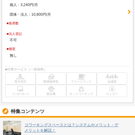
個人：3,240円/月
団体・法人：10,800円/月
■座席数
■法人登記
不可
■個室
無し
■付帯サービス（一部有料）
受付対応
郵便物受取
フリードリンク
会議室
インターネット
複合機
ネットワーキング
ロッカー
特集コンテンツ
コワーキングスペースとは？システムやメリット・デ
メリットを解説！