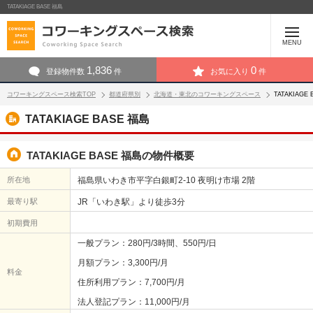
TATAKIAGE BASE 福島
MENU
1,836
0
登録物件数
件
お気に入り
件
コワーキングスペース検索TOP
都道府県別
北海道・東北のコワーキングスペース
TATAKIAG
TATAKIAGE BASE 福島
TATAKIAGE BASE 福島の物件概要
所在地
福島県いわき市平字白銀町2-10 夜明け市場 2階
最寄り駅
JR「いわき駅」より徒歩3分
初期費用
一般プラン：280円/3時間、550円/日
月額プラン：3,300円/月
料金
住所利用プラン：7,700円/月
法人登記プラン：11,000円/月