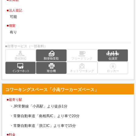
■法人登記
可能
■個室
有り
■付帯サービス（一部有料）
受付対応
郵便物受取
フリードリンク
会議室
インターネット
複合機
ネットワーキング
ロッカー
コワーキングスペース「小高ワーカーズベース」
■最寄り駅
・JR常磐線「小高駅」より徒歩1分
・常磐自動車道「南相馬IC」より車で20分
・常磐自動車道「浪江IC」より車で15分
■料金