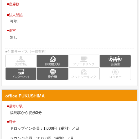
■座席数
■法人登記
可能
■個室
無し
■付帯サービス（一部有料）
受付対応
郵便物受取
フリードリンク
会議室
インターネット
複合機
ネットワーキング
ロッカー
office FUKUSHIMA
■最寄り駅
福島駅から徒歩3分
■料金
ドロップイン会員：1,000円（税別）／日
ラウンジ会員：10,000円（税別）／月