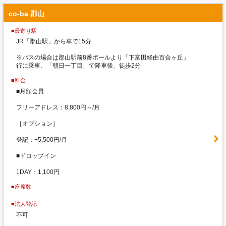
co-ba 郡山
■最寄り駅
JR「郡山駅」から車で15分
※バスの場合は郡山駅前8番ポールより「下富田経由百合ヶ丘」
行に乗車、「朝日一丁目」で降車後、徒歩2分
■料金
■月額会員
フリーアドレス：8,800円～/月
［オプション］
登記：+5,500円/月
■ドロップイン
1DAY：1,100円
■座席数
■法人登記
不可