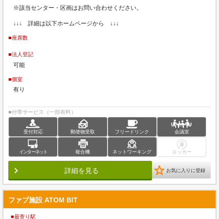
※該当センター・区画はお問い合わせください。
↓↓↓ 詳細は以下ホームページから ↓↓↓
■座席数
■法人登記
可能
■個室
有り
■付帯サービス（一部有料）
受付対応
郵便物受取
フリードリンク
会議室
インターネット
複合機
ネットワーキング
ロッカー
詳細を見る
お気に入りに登録
ファブ施設 ATOM BIT
■最寄り駅