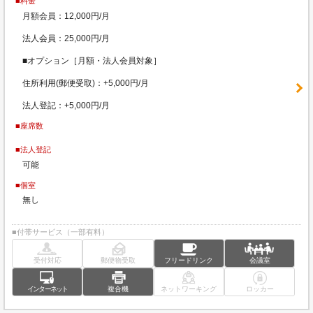
■料金
月額会員：12,000円/月
法人会員：25,000円/月
■オプション［月額・法人会員対象］
住所利用(郵便受取)：+5,000円/月
法人登記：+5,000円/月
■座席数
■法人登記
可能
■個室
無し
■付帯サービス（一部有料）
受付対応
郵便物受取
フリードリンク
会議室
インターネット
複合機
ネットワーキング
ロッカー