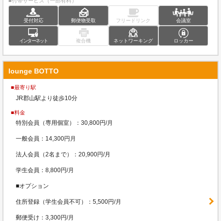
■付帯サービス（一部有料）
受付対応
郵便物受取
フリードリンク
会議室
インターネット
複合機
ネットワーキング
ロッカー
lounge BOTTO
■最寄り駅
JR郡山駅より徒歩10分
■料金
特別会員（専用個室）：30,800円/月
一般会員：14,300円月
法人会員（2名まで）：20,900円/月
学生会員：8,800円/月
■オプション
住所登録（学生会員不可）：5,500円/月
郵便受け：3,300円/月