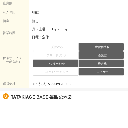
座席数
法人登記
可能
個室
無し
月～土曜：10時～19時
営業時間
日曜：定休
受付対応
郵便物受取
フリードリンク
会議室
付帯サービス
（一部有料）
インターネット
複合機
ネットワーキング
ロッカー
運営会社
NPO法人TATAKIAGE Japan
TATAKIAGE BASE 福島
の地図