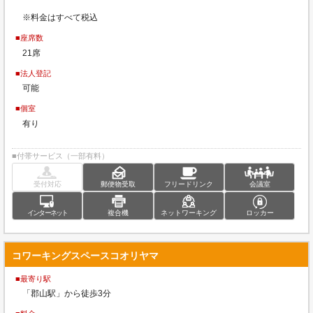
※料金はすべて税込
■座席数
21席
■法人登記
可能
■個室
有り
■付帯サービス（一部有料）
受付対応
郵便物受取
フリードリンク
会議室
インターネット
複合機
ネットワーキング
ロッカー
コワーキングスペースコオリヤマ
■最寄り駅
「郡山駅」から徒歩3分