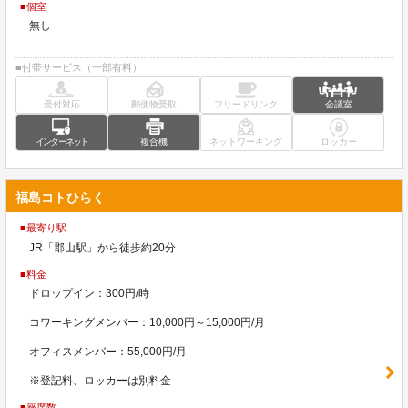
■個室
無し
■付帯サービス（一部有料）
受付対応
郵便物受取
フリードリンク
会議室
インターネット
複合機
ネットワーキング
ロッカー
福島コトひらく
■最寄り駅
JR「郡山駅」から徒歩約20分
■料金
ドロップイン：300円/時
コワーキングメンバー：10,000円～15,000円/月
オフィスメンバー：55,000円/月
※登記料、ロッカーは別料金
■座席数