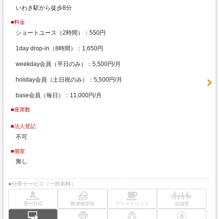
いわき駅から徒歩8分
■料金
ショートユース（2時間）：550円
1day drop-in（8時間）：1,650円
weekday会員（平日のみ）：5,500円/月
holiday会員（土日祝のみ）：5,500円/月
base会員（毎日）：11,000円/月
■座席数
■法人登記
不可
■個室
無し
■付帯サービス（一部有料）
受付対応
郵便物受取
フリードリンク
会議室