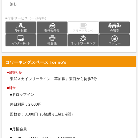
無し
■付帯サービス（一部有料）
受付対応
郵便物受取
フリードリンク
会議室
インターネット
複合機
ネットワーキング
ロッカー
コワーキングスペース Torino's
■最寄り駅
東武スカイツリーライン「草加駅」東口から徒歩7分
■料金
■ドロップイン
終日利用：2,000円
回数券：3,000円（6枚綴り,1枚1時間）
■月極会員