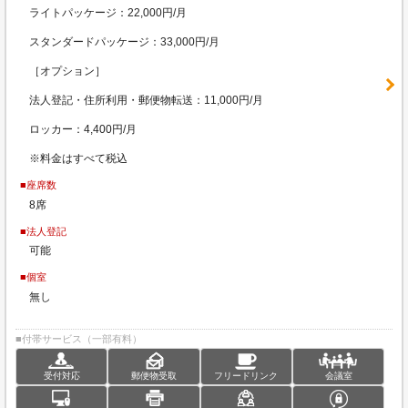
ライトパッケージ：22,000円/月
スタンダードパッケージ：33,000円/月
［オプション］
法人登記・住所利用・郵便物転送：11,000円/月
ロッカー：4,400円/月
※料金はすべて税込
■座席数
8席
■法人登記
可能
■個室
無し
■付帯サービス（一部有料）
受付対応
郵便物受取
フリードリンク
会議室