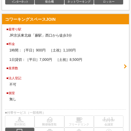
インターネット
複合機
ネットワーキング
ロッカー
コワーキングスペースJOIN
■最寄り駅
JR京浜東北線「蕨駅」西口から徒歩3分
■料金
1時間：［平日］900円 ［土祝］1,100円
1日貸切：［平日］7,000円 ［土祝］8,500円
■座席数
■法人登記
不可
■個室
無し
■付帯サービス（一部有料）
受付対応
郵便物受取
フリードリンク
会議室