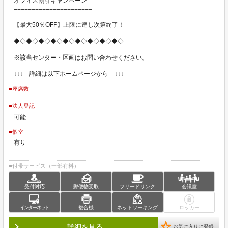
オフィス割引キャンペーン
======================
【最大50％OFF】上限に達し次第終了！
◆◇◆◇◆◇◆◇◆◇◆◇◆◇◆◇◆◇
※該当センター・区画はお問い合わせください。
↓↓↓ 詳細は以下ホームページから ↓↓↓
■座席数
■法人登記
可能
■個室
有り
■付帯サービス（一部有料）
受付対応
郵便物受取
フリードリンク
会議室
インターネット
複合機
ネットワーキング
ロッカー
詳細を見る
お気に入りに登録