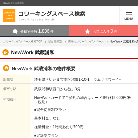
NewWork 武蔵浦和
MENU
1,836
0
登録物件数
件
お気に入り
件
コワーキングスペース検索TOP
都道府県別
関東のコワーキングスペース
NewWork 武蔵浦和
NewWork 武蔵浦和
NewWork 武蔵浦和の物件概要
所在地
埼玉県さいたま市南区沼影1-10-1 ラムザタワー 4F
最寄り駅
武蔵浦和駅西口から徒歩3分
NewWorkカードでご契約の場合はカード発行料2,000円/枚
初期費用
（税別）
■完全従量制プラン
基本料金：なし
従量料金：1時間あたり700円
■定額制プラン