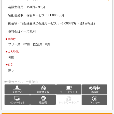
会議室利用：150円～/15分
宅配便受取・保管サービス：+1,000円/月
郵便物・宅配便受取の転送サービス：+1,000円/月（週1回転送）
※料金はすべて税別
■座席数
フリー席：82席 固定席：8席
■法人登記
可能
■個室
無し
■付帯サービス（一部有料）
受付対応
郵便物受取
フリードリンク
会議室
インターネット
複合機
ネットワーキング
ロッカー