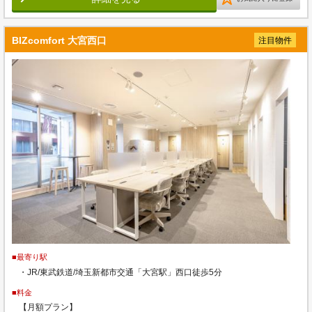
BIZcomfort 大宮西口
注目物件
■最寄り駅
・JR/東武鉄道/埼玉新都市交通「大宮駅」西口徒歩5分
■料金
【月額プラン】