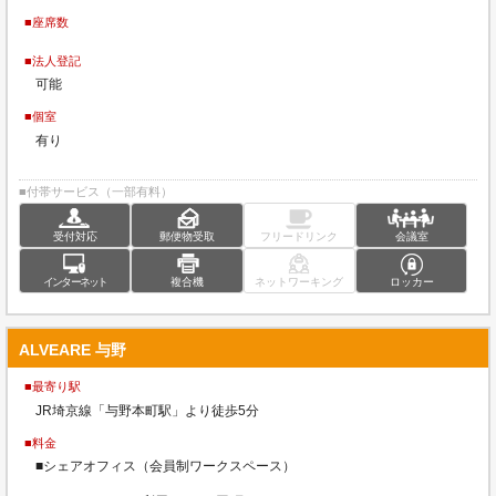
■座席数
■法人登記
可能
■個室
有り
■付帯サービス（一部有料）
受付対応
郵便物受取
フリードリンク
会議室
インターネット
複合機
ネットワーキング
ロッカー
ALVEARE 与野
■最寄り駅
JR埼京線「与野本町駅」より徒歩5分
■料金
■シェアオフィス（会員制ワークスペース）