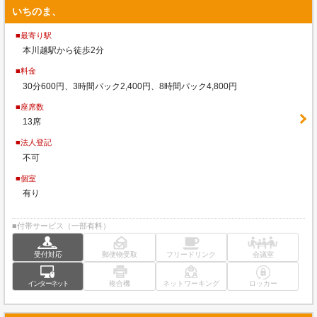
いちのま、
■最寄り駅
本川越駅から徒歩2分
■料金
30分600円、3時間パック2,400円、8時間パック4,800円
■座席数
13席
■法人登記
不可
■個室
有り
■付帯サービス（一部有料）
受付対応
郵便物受取
フリードリンク
会議室
インターネット
複合機
ネットワーキング
ロッカー