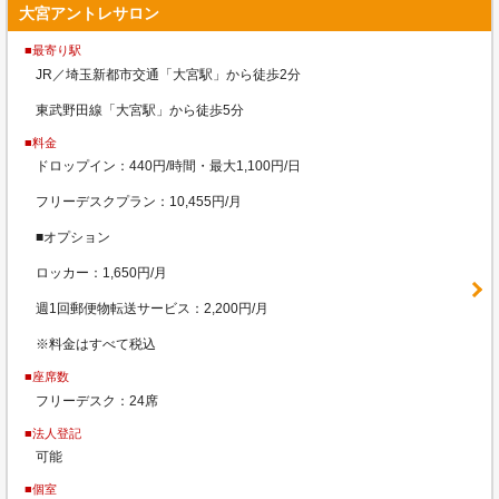
大宮アントレサロン
■最寄り駅
JR／埼玉新都市交通「大宮駅」から徒歩2分
東武野田線「大宮駅」から徒歩5分
■料金
ドロップイン：440円/時間・最大1,100円/日
フリーデスクプラン：10,455円/月
■オプション
ロッカー：1,650円/月
週1回郵便物転送サービス：2,200円/月
※料金はすべて税込
■座席数
フリーデスク：24席
■法人登記
可能
■個室