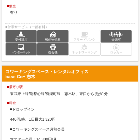
■個室
有り
■付帯サービス（一部有料）
受付対応
郵便物受取
フリードリンク
会議室
インターネット
複合機
ネットワーキング
ロッカー
コワーキングスペース・レンタルオフィス
base Co+ 志木
■最寄り駅
東武東上線/副都心線/有楽町線「志木駅」東口から徒歩1分
■料金
■ドロップイン
440円/時、1日最大1,320円
■コワーキングスペース月額会員
マスター会員：14,300円/月