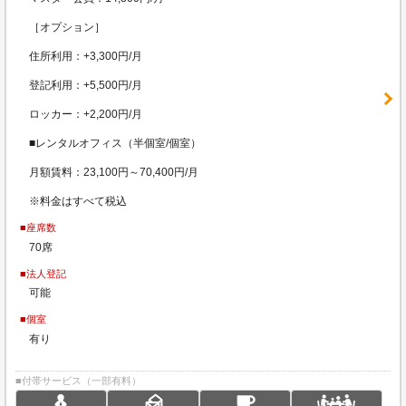
［オプション］
住所利用：+3,300円/月
登記利用：+5,500円/月
ロッカー：+2,200円/月
■レンタルオフィス（半個室/個室）
月額賃料：23,100円～70,400円/月
※料金はすべて税込
■座席数
70席
■法人登記
可能
■個室
有り
■付帯サービス（一部有料）