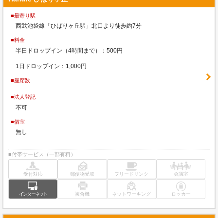
■最寄り駅
西武池袋線「ひばりヶ丘駅」北口より徒歩約7分
■料金
半日ドロップイン（4時間まで）：500円
1日ドロップイン：1,000円
■座席数
■法人登記
不可
■個室
無し
■付帯サービス（一部有料）
受付対応
郵便物受取
フリードリンク
会議室
インターネット
複合機
ネットワーキング
ロッカー