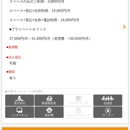
スペースのみのご利用：3,800円/月
スペース+登記+住所利用：15,800円/月
スペース+登記+住所+電話利用：16,800円/月
■プライベートオフィス
37,000円/月～41,000円/月（管理費：+30,000円/月）
■座席数
■法人登記
可能
■個室
有り
■付帯サービス（一部有料）
受付対応
郵便物受取
フリードリンク
会議室
インターネット
複合機
ネットワーキング
ロッカー