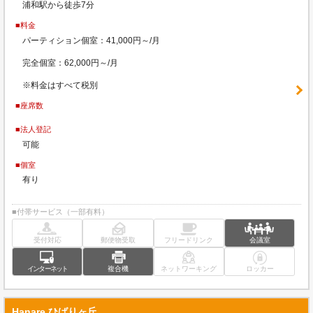
浦和駅から徒歩7分
■料金
パーティション個室：41,000円～/月
完全個室：62,000円～/月
※料金はすべて税別
■座席数
■法人登記
可能
■個室
有り
■付帯サービス（一部有料）
受付対応
郵便物受取
フリードリンク
会議室
インターネット
複合機
ネットワーキング
ロッカー
Hanare ひばりヶ丘