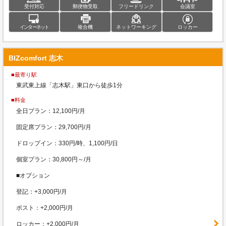
受付対応
郵便物受取
フリードリンク
会議室
インターネット
複合機
ネットワーキング
ロッカー
BIZcomfort 志木
■最寄り駅
東武東上線「志木駅」東口から徒歩1分
■料金
全日プラン：12,100円/月
固定席プラン：29,700円/月
ドロップイン：330円/時、1,100円/日
個室プラン：30,800円～/月
■オプション
登記：+3,000円/月
ポスト：+2,000円/月
ロッカー：+2,000円/月