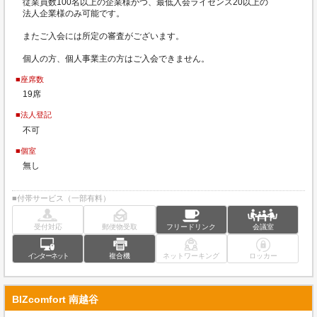
従業員数100名以上の企業様かつ、最低入会ライセンス20以上の
法人企業様のみ可能です。
またご入会には所定の審査がございます。
個人の方、個人事業主の方はご入会できません。
■座席数
19席
■法人登記
不可
■個室
無し
■付帯サービス（一部有料）
受付対応
郵便物受取
フリードリンク
会議室
インターネット
複合機
ネットワーキング
ロッカー
BIZcomfort 南越谷