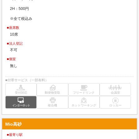
2H：500円
※全て税込み
■座席数
10席
■法人登記
不可
■個室
無し
■付帯サービス（一部有料）
受付対応
郵便物受取
フリードリンク
会議室
インターネット
複合機
ネットワーキング
ロッカー
Mio高砂
■最寄り駅