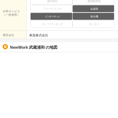
受付対応
郵便物受取
フリードリンク
会議室
付帯サービス
（一部有料）
インターネット
複合機
ネットワーキング
ロッカー
運営会社
東急株式会社
NewWork 武蔵浦和
の地図