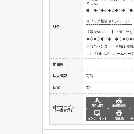
ません。
◆◇◆◇◆◇◆◇◆◇◆◇◆
======================
オフィス割引キャンペーン
======================
料金
【最大50％OFF】上限に達
◆◇◆◇◆◇◆◇◆◇◆◇◆
※該当センター・区画はお問
↓↓↓ 詳細は以下ホームページ
座席数
法人登記
可能
個室
有り
受付対応
郵便物受取
付帯サービス
（一部有料）
インターネット
複合機
ネ