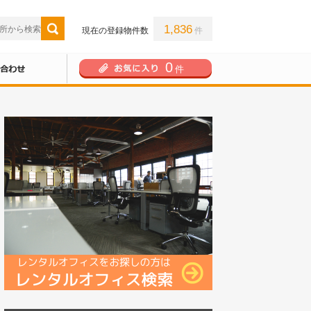
1,836
現在の登録物件数
件
0
件