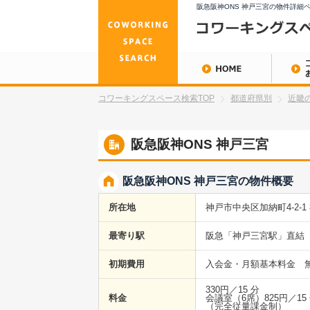
阪急阪神ONS 神戸三宮の物件詳細
コワーキングスペース検索TOP
都道府県別
近畿
阪急阪神ONS 神戸三宮
阪急阪神ONS 神戸三宮の物件概要
所在地
神戸市中央区加納町4-2-
最寄り駅
阪急「神戸三宮駅」直結
初期費用
入会金・月額基本料金 
330円／15 分
料金
会議室（6席）825円／1
（完全従量課金制）