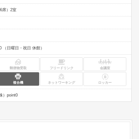
6席）2室
:00 （日曜日・祝日 休館）
郵便物受取
フリードリンク
会議室
複合機
ネットワーキング
ロッカー
point0