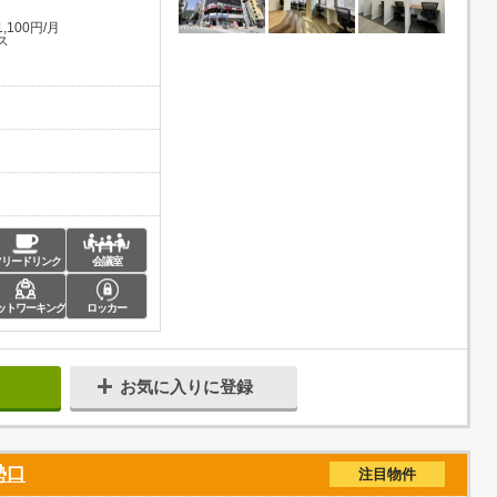
100円/月
ス
フリードリンク
会議室
ットワーキング
ロッカー
お気に入りに登録
勢口
注目物件