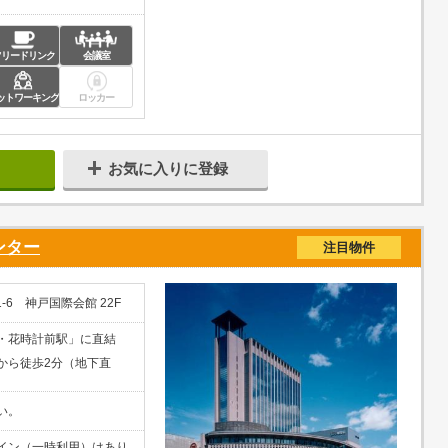
フリードリンク
会議室
ットワーキング
ロッカー
お気に入りに登録
ンター
注目物件
-6 神戸国際会館 22F
・花時計前駅」に直結
から徒歩2分（地下直
い。
イン（一時利用）はあり