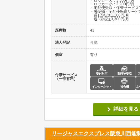
・ロッカー大：3,300円/月
・ロッカー小：2,200円/月
・宅配便受取・保管サービス1,
・郵便物・宅配便転送サービ
週1回転送1,100円/月
週3回転送3,300円/月
座席数
43
法人登記
可能
個室
有り
受付対応
郵便物受取
付帯サービス
（一部有料）
インターネット
複合機
ネ
詳細を見る
リージャスエクスプレス阪急川西能