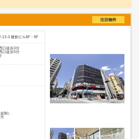
注目物件
3-3 建創ビル8F・9F
西口徒歩3分
西口徒歩5分
分
月
課金制）
/月
月