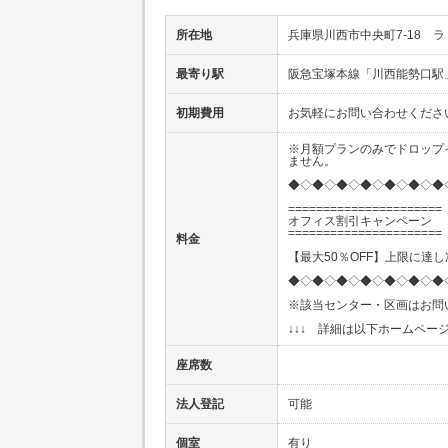
所在地
兵庫県川西市中央町7-18 ラ
最寄り駅
阪急宝塚本線「川西能勢口駅
初期費用
お気軽にお問い合わせくださ
※月額プランのみでドロップ
ません。
◆◇◆◇◆◇◆◇◆◇◆◇◆
======================
オフィス割引キャンペーン
======================
料金
【最大50％OFF】上限に達
◆◇◆◇◆◇◆◇◆◇◆◇◆
※該当センター・区画はお問
↓↓↓ 詳細は以下ホームページ
座席数
法人登記
可能
個室
有り