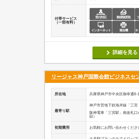
受付対応
郵便物受取
付帯サービス
（一部有料）
インターネット
複合機
ネ
詳細を見る
リージャス神戸国際会館ビジネスセ
所在地
兵庫県神戸市中央区御幸通8-1
神戸市営地下鉄海岸線「三宮
最寄り駅
阪神電車「三宮駅」南改札口
結）
初期費用
お気軽にお問い合わせくださ
※月額プランのみでドロップ