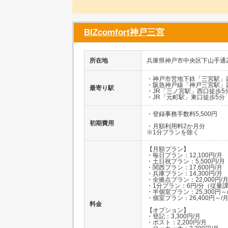
BIZcomfort神戸三宮
所在地
兵庫県神戸市中央区下山手通2-1
・神戸市営地下鉄「三宮駅」
・阪急神戸線「神戸三宮駅」
最寄り駅
・JR「三ノ宮駅」西口徒歩5
・JR「元町駅」東口徒歩5分
・登録事務手数料5,500円
初期費用
・月額利用料2か月分
※1分プランを除く
【月額プラン】
・毎日プラン：12,100円/月
・土日祝プラン：5,500円/月
・関西プラン：17,600円/月
・兵庫プラン：14,300円/月
・全拠点プラン：22,000円/
・1分プラン：6円/分（従量
・半個室プラン：25,300円～
・個室プラン：26,400円～/
料金
【オプション】
・登記：3,300円/月
・ポスト：2,200円/月