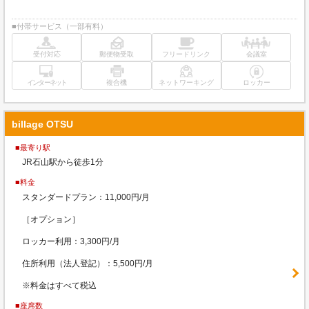
■付帯サービス（一部有料）
受付対応
郵便物受取
フリードリンク
会議室
インターネット
複合機
ネットワーキング
ロッカー
billage OTSU
■最寄り駅
JR石山駅から徒歩1分
■料金
スタンダードプラン：11,000円/月
［オプション］
ロッカー利用：3,300円/月
住所利用（法人登記）：5,500円/月
※料金はすべて税込
■座席数