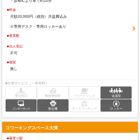
・彦根ICより車で約10分
■料金
月額20,000円（税別）共益費込み
※専用デスク・専用ロッカーあり
■座席数
■法人登記
不可
■個室
無し
■付帯サービス（一部有料）
受付対応
郵便物受取
フリードリンク
会議室
インターネット
複合機
ネットワーキング
ロッカー
コワーキングスペース大津
■最寄り駅