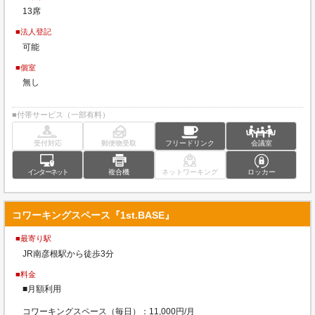
13席
■法人登記
可能
■個室
無し
■付帯サービス（一部有料）
受付対応
郵便物受取
フリードリンク
会議室
インターネット
複合機
ネットワーキング
ロッカー
コワーキングスペース『1st.BASE』
■最寄り駅
JR南彦根駅から徒歩3分
■料金
■月額利用
コワーキングスペース（毎日）：11,000円/月