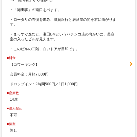
JR「瀬田駅」から徒歩3分
・「瀬田駅」の南口を出ます。
・ロータリの右側を進み、滋賀銀行と居酒屋の間を右に曲がりま
す。
・まっすぐ進むと、瀬田BMというパチンコ店の向かいに、美容
室の入ったビルが見えます。
・このビルの二階、白いドアが目印です。
■料金
【コワーキング】
会員料金：月額7,000円
ドロップイン：2時間500円／1日1,000円
■座席数
14席
■法人登記
不可
■個室
無し