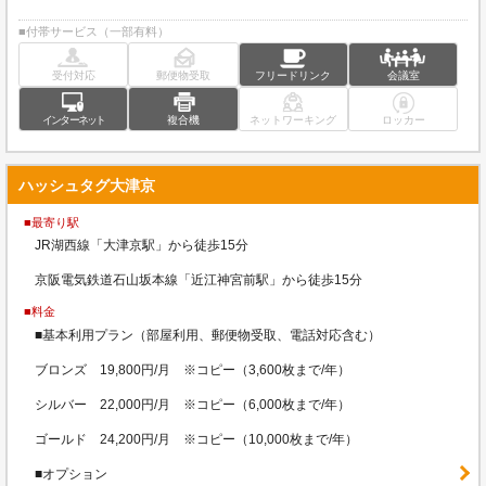
■付帯サービス（一部有料）
受付対応
郵便物受取
フリードリンク
会議室
インターネット
複合機
ネットワーキング
ロッカー
ハッシュタグ大津京
■最寄り駅
JR湖西線「大津京駅」から徒歩15分
京阪電気鉄道石山坂本線「近江神宮前駅」から徒歩15分
■料金
■基本利用プラン（部屋利用、郵便物受取、電話対応含む）
ブロンズ 19,800円/月 ※コピー（3,600枚まで/年）
シルバー 22,000円/月 ※コピー（6,000枚まで/年）
ゴールド 24,200円/月 ※コピー（10,000枚まで/年）
■オプション