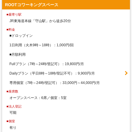
ROOTコワーキングスペース
■最寄り駅
JR東海道本線「守山駅」から徒歩20分
■料金
■ドロップイン
1日利用（火木9時～18時）：1,000円/回
■月額利用
Fullプラン（7時～24時/登記可）：19,800円/月
Dailyプラン（平日8時～18時/登記不可）：9,900円/月
専用個室（7時～24時/登記可）：33,000円～44,000円/月
■座席数
オープンスペース：6席／個室：5室
■法人登記
可能
■個室
有り