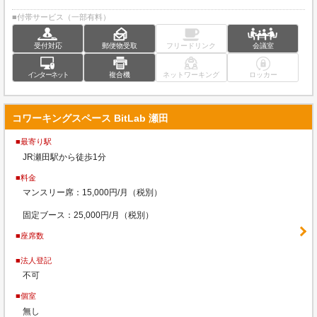
■付帯サービス（一部有料）
受付対応
郵便物受取
フリードリンク
会議室
インターネット
複合機
ネットワーキング
ロッカー
コワーキングスペース BitLab 瀬田
■最寄り駅
JR瀬田駅から徒歩1分
■料金
マンスリー席：15,000円/月（税別）
固定ブース：25,000円/月（税別）
■座席数
■法人登記
不可
■個室
無し