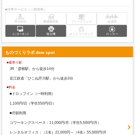
■付帯サービス（一部有料）
受付対応
郵便物受取
フリードリンク
会議室
インターネット
複合機
ネットワーキング
ロッカー
ものづくりラボ dew spot
■最寄り駅
JR「彦根駅」から徒歩14分
近江鉄道「ひこね芹川駅」から徒歩3分
■料金
■ドロップイン（一時利用）
1,100円/日（学生550円/日）
■月額利用
コワーキングスペース：11,000円/月（学生5,500円/月）
レンタルオフィス：（1名）22,000円～（4名）55,000円/月