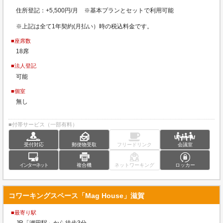
住所登記：+5,500円/月 ※基本プランとセットで利用可能
※上記は全て1年契約(月払い）時の税込料金です。
■座席数
18席
■法人登記
可能
■個室
無し
■付帯サービス（一部有料）
受付対応
郵便物受取
フリードリンク
会議室
インターネット
複合機
ネットワーキング
ロッカー
コワーキングスペース「Mag House」滋賀
■最寄り駅