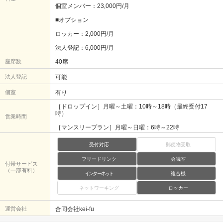
個室メンバー：23,000円/月
■オプション
ロッカー：2,000円/月
法人登記：6,000円/月
座席数
40席
法人登記
可能
個室
有り
［ドロップイン］月曜～土曜：10時～18時（最終受付17
時）
営業時間
［マンスリープラン］月曜～日曜：6時～22時
受付対応
郵便物受取
フリードリンク
会議室
付帯サービス
（一部有料）
インターネット
複合機
ネットワーキング
ロッカー
運営会社
合同会社kei-fu