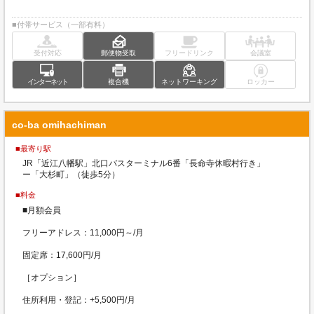
■付帯サービス（一部有料）
受付対応
郵便物受取
フリードリンク
会議室
インターネット
複合機
ネットワーキング
ロッカー
co-ba omihachiman
■最寄り駅
JR「近江八幡駅」北口バスターミナル6番「長命寺休暇村行き」
ー「大杉町」（徒歩5分）
■料金
■月額会員
フリーアドレス：11,000円～/月
固定席：17,600円/月
［オプション］
住所利用・登記：+5,500円/月