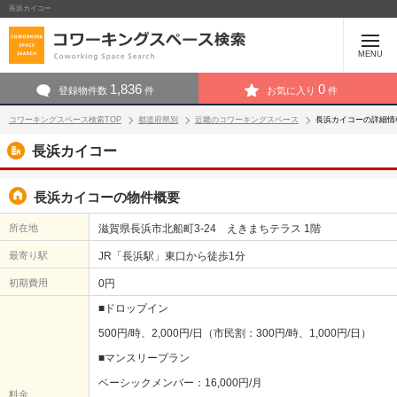
長浜カイコー
MENU
1,836
0
登録物件数
件
お気に入り
件
コワーキングスペース検索TOP
都道府県別
近畿のコワーキングスペース
長浜カイコーの詳細情
長浜カイコー
長浜カイコーの物件概要
所在地
滋賀県長浜市北船町3-24 えきまちテラス 1階
最寄り駅
JR「長浜駅」東口から徒歩1分
初期費用
0円
■ドロップイン
500円/時、2,000円/日（市民割：300円/時、1,000円/日）
■マンスリープラン
ベーシックメンバー：16,000円/月
料金