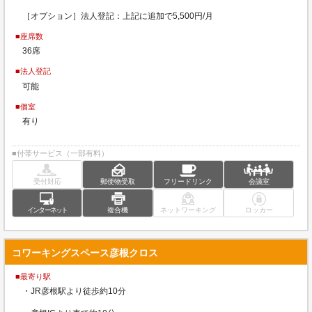
［オプション］法人登記：上記に追加で5,500円/月
■座席数
36席
■法人登記
可能
■個室
有り
■付帯サービス（一部有料）
受付対応
郵便物受取
フリードリンク
会議室
インターネット
複合機
ネットワーキング
ロッカー
コワーキングスペース彦根クロス
■最寄り駅
・JR彦根駅より徒歩約10分