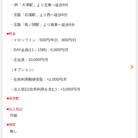
・JR「大津駅」より北東へ徒歩9分
・京阪「石場駅」より西へ徒歩6分
・京阪「島ノ関駅」より南東へ徒歩6分
■料金
・ドロップイン：500円/半日、800円/日
・DAY会員(11～15時)：6,000円/月
・正会員：10,000円/月
（オプション）
・住所利用郵便受取：+2,000円/月
・法人登記(住所利用を含む)：+3,000円/月
■座席数
■法人登記
可能
■個室
無し