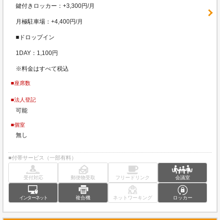
鍵付きロッカー：+3,300円/月
月極駐車場：+4,400円/月
■ドロップイン
1DAY：1,100円
※料金はすべて税込
■座席数
■法人登記
可能
■個室
無し
■付帯サービス（一部有料）
受付対応
郵便物受取
フリードリンク
会議室
インターネット
複合機
ネットワーキング
ロッカー