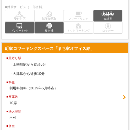
■付帯サービス（一部有料）
受付対応
郵便物受取
フリードリンク
会議室
インターネット
複合機
ネットワーキング
ロッカー
町家コワーキングスペース「まち家オフィス結」
■最寄り駅
・上栄町駅から徒歩5分
・大津駅から徒歩10分
■料金
利用料無料（2019年5月時点）
■座席数
10席
■法人登記
不可
■個室