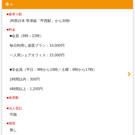
今＋
■最寄り駅
JR西日本 草津線「甲西駅」から30秒
■料金
■会員（6時～22時）
毎日利用し放題プラン：10,000円
一人用シェアオフィス：15,000円
■非会員（平日：9時から19時／土曜：9時から17時）
1時間以内：300円
4時間以上：1,200円
■座席数
■法人登記
可能
■個室
無し