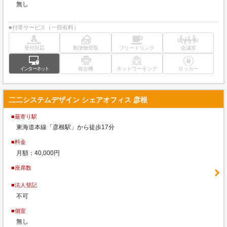
無し
■付帯サービス（一部有料）
受付対応
郵便物受取
フリードリンク
会議室
インターネット
複合機
ネットワーキング
ロッカー
二二システムデザイン シェアオフィス 彦根
■最寄り駅
東海道本線「彦根駅」から徒歩17分
■料金
月額：40,000円
■座席数
■法人登記
不可
■個室
無し