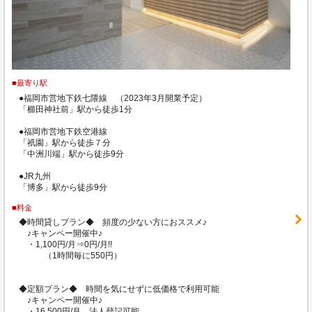
■最寄り駅
●福岡市営地下鉄七隈線 （2023年3月開業予定）
「櫛田神社前」駅から徒歩1分
●福岡市営地下鉄空港線
「祇園」駅から徒歩７分
「中洲川端」駅から徒歩9分
●JR九州
「博多」駅から徒歩9分
■料金
◆時間貸しプラン◆ 頻度の少ない方におススメ♪
♪キャンペー開催中♪
・1,100円/月⇒0円/月!!
（1時間毎に550円）
◆定額プラン◆ 時間を気にせずに低価格で利用可能
♪キャンペー開催中♪
・16,500円/月 法人登記可能