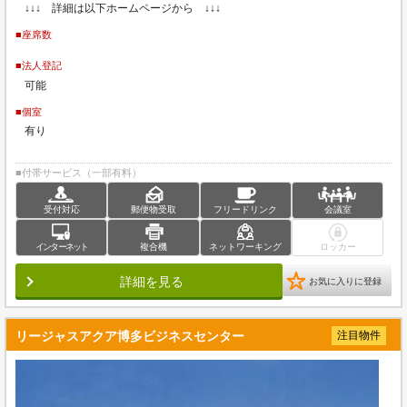
↓↓↓ 詳細は以下ホームページから ↓↓↓
■座席数
■法人登記
可能
■個室
有り
■付帯サービス（一部有料）
受付対応
郵便物受取
フリードリンク
会議室
インターネット
複合機
ネットワーキング
ロッカー
詳細を見る
お気に入りに登録
リージャスアクア博多ビジネスセンター
注目物件