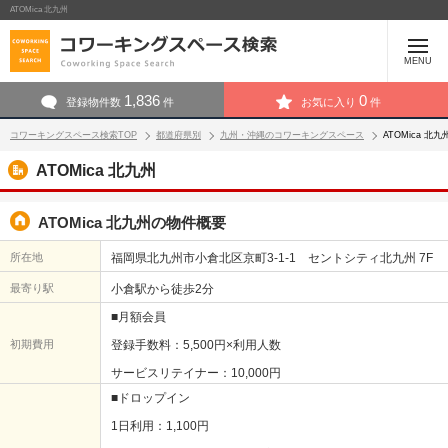
ATOMica 北九州
MENU
1,836
0
登録物件数
件
お気に入り
件
コワーキングスペース検索TOP
都道府県別
九州・沖縄のコワーキングスペース
ATOMica 北
ATOMica 北九州
ATOMica 北九州の物件概要
所在地
福岡県北九州市小倉北区京町3-1-1 セントシティ北九州 7F
最寄り駅
小倉駅から徒歩2分
■月額会員
初期費用
登録手数料：5,500円×利用人数
サービスリテイナー：10,000円
■ドロップイン
1日利用：1,100円