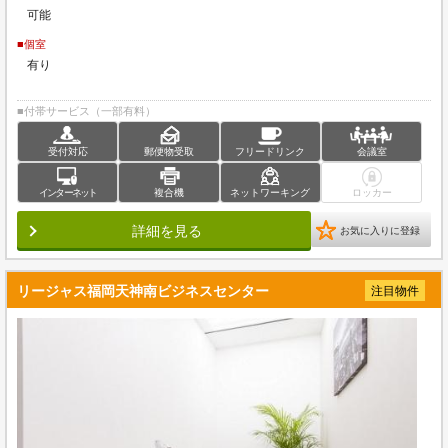
可能
■個室
有り
■付帯サービス（一部有料）
受付対応
郵便物受取
フリードリンク
会議室
インターネット
複合機
ネットワーキング
ロッカー
詳細を見る
お気に入りに登録
リージャス福岡天神南ビジネスセンター
注目物件