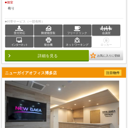
■個室
有り
■付帯サービス（一部有料）
受付対応
郵便物受取
フリードリンク
会議室
インターネット
複合機
ネットワーキング
ロッカー
詳細を見る
お気に入りに登録
ニューガイアオフィス博多店
注目物件