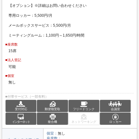
【オプション】※詳細はお問い合わせください
専用ロッカー：5,500円/月
メールボックスサービス：5,500円/月
ミーティングルーム：1,100円～1,650円/時間
■座席数
15席
■法人登記
可能
■個室
無し
■付帯サービス（一部有料）
受付対応
郵便物受取
フリードリンク
会議室
インターネット
複合機
ネットワーキング
ロッカー
個室：
無し
座席数：