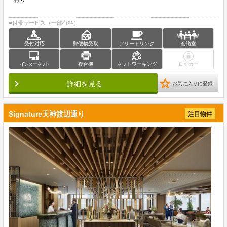
■付帯サービス（一部有料）
受付対応
郵便物受取
フリードリンク
会議室
インターネット
複合機
ネットワーキング
ロッカー
詳細を見る
お気に入りに登録
Signature天神渡辺通り
注目物件