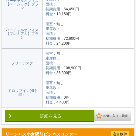
バーチャルオフィス
【ベーシック】プラ
面積：
ン
初期費用：
54,450円
料金：
18,150円
個室：
無し
座席数：
バーチャルオフィス
【プレミアム】プラ
面積：
ン
初期費用：
72,600円
料金：
24,200円
個室：
無し
座席数：
フリーデスク
面積：
初期費用：
108,900円
料金：
36,300円
個室：
無し
座席数：
ドロップイン(4時
面積：
間）
初期費用：
0円
料金：
4,400円
詳細を見る
お気に入りに登録
リージャス小倉駅前ビジネスセンター
注目物件