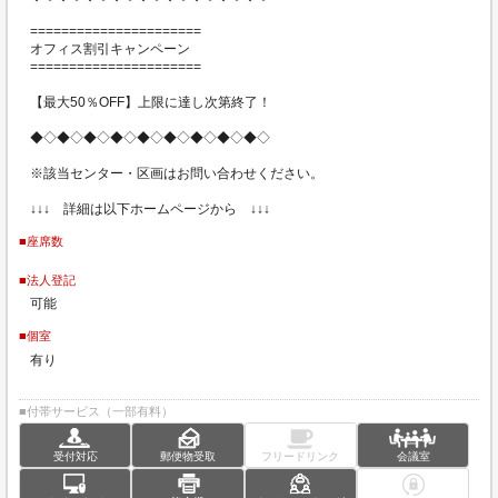
======================
オフィス割引キャンペーン
======================
【最大50％OFF】上限に達し次第終了！
◆◇◆◇◆◇◆◇◆◇◆◇◆◇◆◇◆◇
※該当センター・区画はお問い合わせください。
↓↓↓ 詳細は以下ホームページから ↓↓↓
■座席数
■法人登記
可能
■個室
有り
■付帯サービス（一部有料）
受付対応
郵便物受取
フリードリンク
会議室