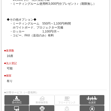
・ミーティングルーム使用料3,000円分プレゼント♪（期限無し）
◆その他オプション◆
・ミーティングルーム 550円～1,100円/時間
ホワイトボード、プロジェクター完備
・ロッカー 1,100円/月～
・コピー、FAX（送信のみ）有料
■座席数
16席
■法人登記
可能
■個室
有り
■付帯サービス（一部有料）
受付対応
郵便物受取
フリードリンク
会議室