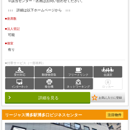
※該当センター・区画はお問い合わせください。
↓↓↓ 詳細は以下ホームページから ↓↓↓
■座席数
■法人登記
可能
■個室
有り
■付帯サービス（一部有料）
受付対応
郵便物受取
フリードリンク
会議室
インターネット
複合機
ネットワーキング
ロッカー
詳細を見る
お気に入りに登録
リージャス博多駅博多口ビジネスセンター
注目物件