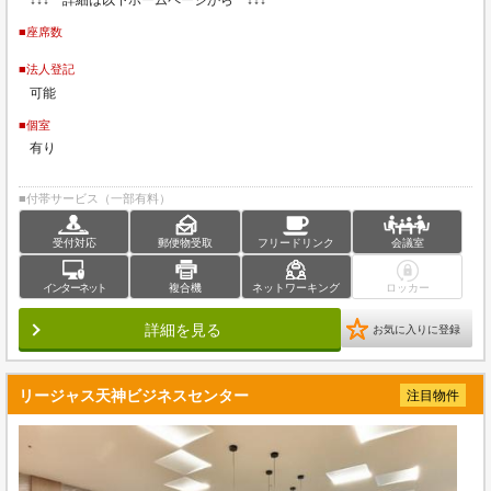
■座席数
■法人登記
可能
■個室
有り
■付帯サービス（一部有料）
受付対応
郵便物受取
フリードリンク
会議室
インターネット
複合機
ネットワーキング
ロッカー
詳細を見る
お気に入りに登録
リージャス天神ビジネスセンター
注目物件