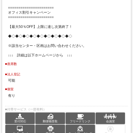
======================
オフィス割引キャンペーン
======================
【最大50％OFF】上限に達し次第終了！
◆◇◆◇◆◇◆◇◆◇◆◇◆◇◆◇◆◇
※該当センター・区画はお問い合わせください。
↓↓↓ 詳細は以下ホームページから ↓↓↓
■座席数
■法人登記
可能
■個室
有り
■付帯サービス（一部有料）
受付対応
郵便物受取
フリードリンク
会議室