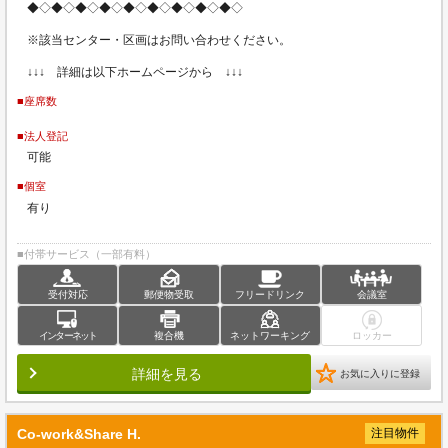
◆◇◆◇◆◇◆◇◆◇◆◇◆◇◆◇◆◇
※該当センター・区画はお問い合わせください。
↓↓↓ 詳細は以下ホームページから ↓↓↓
■座席数
■法人登記
可能
■個室
有り
■付帯サービス（一部有料）
受付対応
郵便物受取
フリードリンク
会議室
インターネット
複合機
ネットワーキング
ロッカー
詳細を見る
お気に入りに登録
Co-work&Share H.
注目物件