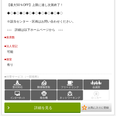
【最大50％OFF】上限に達し次第終了！
◆◇◆◇◆◇◆◇◆◇◆◇◆◇◆◇◆◇
※該当センター・区画はお問い合わせください。
↓↓↓ 詳細は以下ホームページから ↓↓↓
■座席数
■法人登記
可能
■個室
有り
■付帯サービス（一部有料）
受付対応
郵便物受取
フリードリンク
会議室
インターネット
複合機
ネットワーキング
ロッカー
詳細を見る
お気に入りに登録