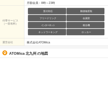
月額会員：8時～23時
受付対応
郵便物受取
フリードリンク
会議室
付帯サービス
（一部有料）
インターネット
複合機
ネットワーキング
ロッカー
運営会社
株式会社ATOMica
ATOMica 北九州
の地図