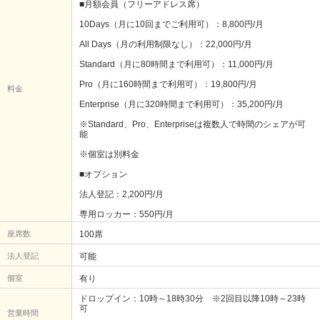
■月額会員（フリーアドレス席）
10Days（月に10回までご利用可）：8,800円/月
All Days（月の利用制限なし）：22,000円/月
Standard（月に80時間まで利用可）：11,000円/月
Pro（月に160時間まで利用可）：19,800円/月
料金
Enterprise（月に320時間まで利用可）：35,200円/月
※Standard、Pro、Enterpriseは複数人で時間のシェアが可
能
※個室は別料金
■オプション
法人登記：2,200円/月
専用ロッカー：550円/月
座席数
100席
法人登記
可能
個室
有り
ドロップイン：10時～18時30分 ※2回目以降10時～23時
可
営業時間