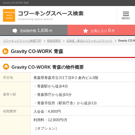
Gravity CO-WORK 青森
MENU
1,836
0
登録物件数
件
お気に入り
件
コワーキングスペース検索TOP
都道府県別
北海道・東北のコワーキングスペース
Gravity 
Gravity CO-WORK 青森
Gravity CO-WORK 青森の物件概要
所在地
青森県青森市古川1丁目8-2 倉内ビル3階
・青森駅から徒歩4分
最寄り駅
・青森県庁から徒歩5分
・青森市役所（駅前庁舎）から徒歩1分
初期費用
入会金：4,800円
利用料：12,800円/月
［オプション］