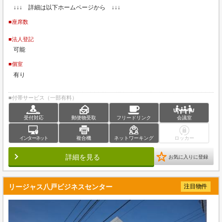
↓↓↓ 詳細は以下ホームページから ↓↓↓
■座席数
■法人登記
可能
■個室
有り
■付帯サービス（一部有料）
受付対応
郵便物受取
フリードリンク
会議室
インターネット
複合機
ネットワーキング
ロッカー
詳細を見る
お気に入りに登録
リージャス八戸ビジネスセンター
注目物件