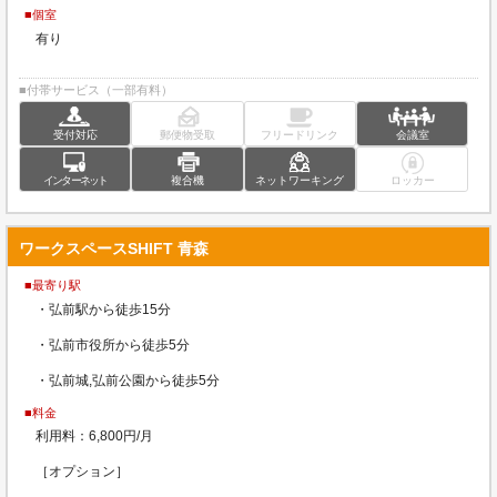
■個室
有り
■付帯サービス（一部有料）
受付対応
郵便物受取
フリードリンク
会議室
インターネット
複合機
ネットワーキング
ロッカー
ワークスペースSHIFT 青森
■最寄り駅
・弘前駅から徒歩15分
・弘前市役所から徒歩5分
・弘前城,弘前公園から徒歩5分
■料金
利用料：6,800円/月
［オプション］