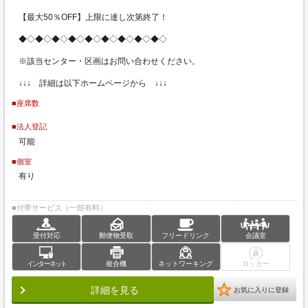
【最大50％OFF】上限に達し次第終了！
◆◇◆◇◆◇◆◇◆◇◆◇◆◇◆◇◆◇
※該当センター・区画はお問い合わせください。
↓↓↓ 詳細は以下ホームページから ↓↓↓
■座席数
■法人登記
可能
■個室
有り
■付帯サービス（一部有料）
受付対応
郵便物受取
フリードリンク
会議室
インターネット
複合機
ネットワーキング
ロッカー
詳細を見る
お気に入りに登録