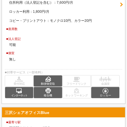
住所利用（法人登記を含む）：7,600円/月
ロッカー利用：1,800円/月
コピー・プリントアウト：モノクロ10円、カラー20円
■座席数
■法人登記
可能
■個室
無し
■付帯サービス（一部有料）
受付対応
郵便物受取
フリードリンク
会議室
インターネット
複合機
ネットワーキング
ロッカー
三沢シェアオフィスBlue
■最寄り駅