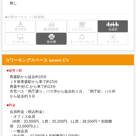
無し
■付帯サービス（一部有料）
受付対応
郵便物受取
フリードリンク
会議室
インターネット
複合機
ネットワーキング
ロッカー
コワーキングスペース seven C’s
■最寄り駅
青森駅から徒歩約10分
ＪＲ新青森駅から車で約15分
青森中央I.C.から車で約13分
市営バス「県庁通り」バス停から徒歩約１分、「県庁前」バス停
から徒歩約３分
■料金
会員料金（税込料金）
・オフィス会員
（M席：33,000円、L席：35,200円、LL席：38,500円＊初期費
用 22,000円/人）
・一般会員
（自由席･･･22,000円＊初期費用11,000円）