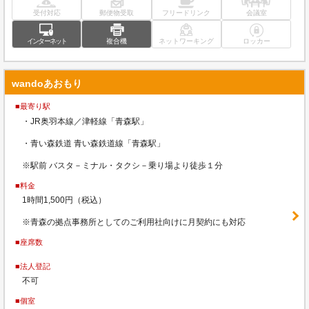
受付対応
郵便物受取
フリードリンク
会議室
インターネット
複合機
ネットワーキング
ロッカー
wandoあおもり
■最寄り駅
・JR奥羽本線／津軽線「青森駅」
・青い森鉄道 青い森鉄道線「青森駅」
※駅前 バスタ－ミナル・タクシ－乗り場より徒歩１分
■料金
1時間1,500円（税込）
※青森の拠点事務所としてのご利用社向けに月契約にも対応
■座席数
■法人登記
不可
■個室