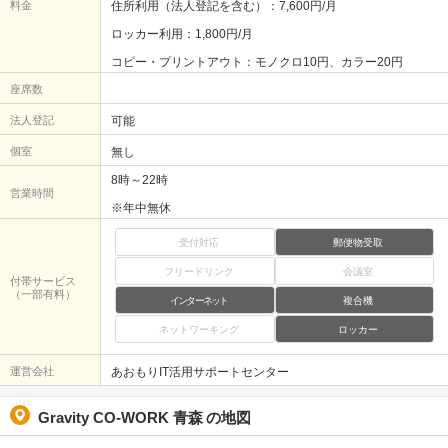
料金
住所利用（法人登記を含む）：7,600円/月
ロッカー利用：1,800円/月
コピー・プリントアウト：モノクロ10円、カラー20円
座席数
法人登記
可能
個室
無し
8時～22時
営業時間
※年中無休
受付対応
郵便物受取
フリードリンク
会議室
付帯サービス
（一部有料）
インターネット
複合機
ネットワーキング
ロッカー
運営会社
あおもりIT活用サポートセンター
Gravity CO-WORK 青森
の地図