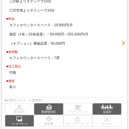
三沢駅よりタクシーで10分
三沢空港よりタクシーで10分
■料金
カフェカウンタースペース：19,800円/月
個室（2名～20名程度）：59,400円～501,600円/月
［オプション］看板設置：50,000円
■座席数
カフェカウンタースペース：7席
■法人登記
可能
■個室
有り
■付帯サービス（一部有料）
受付対応
郵便物受取
フリードリンク
会議室
インターネット
複合機
ネットワーキング
ロッカー