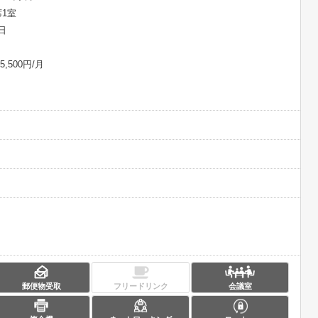
席1室
/日
500円/月
郵便物受取
フリードリンク
会議室