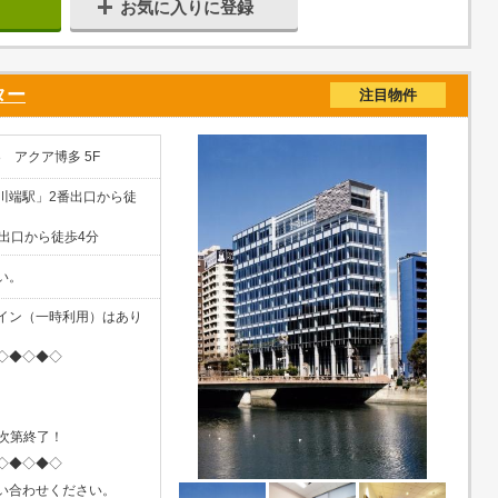
お気に入りに登録
ター
注目物件
 アクア博多 5F
川端駅」2番出口から徒
出口から徒歩4分
い。
イン（一時利用）はあり
◇◆◇◆◇
し次第終了！
◇◆◇◆◇
い合わせください。