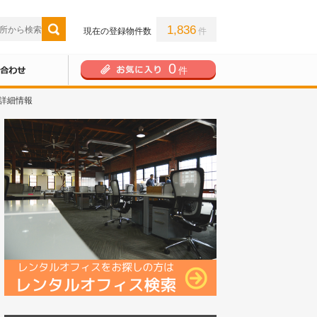
1,836
現在の登録物件数
件
0
件
の詳細情報