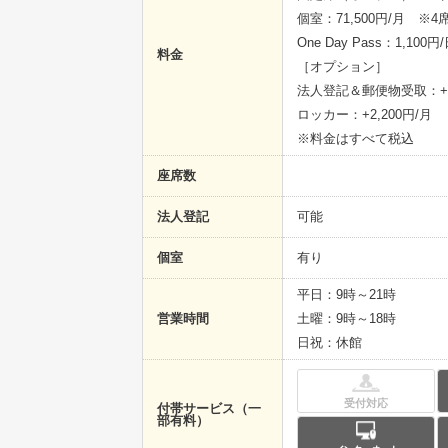
個室：71,500円/月 ※4
One Day Pass：1,100円
料金
［オプション］
法人登記＆郵便物受取：+5,
ロッカー：+2,200円/月
※料金はすべて税込
座席数
法人登記
可能
個室
有り
平日：9時～21時
営業時間
土曜：9時～18時
日祝：休館
受付対応
付帯サービス（一
部有料）