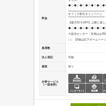
◆◇◆◇◆◇◆◇◆◇◆◇◆
======================
オフィス割引キャンペーン
======================
料金
【最大50％OFF】上限に達
◆◇◆◇◆◇◆◇◆◇◆◇◆
※該当センター・区画はお問
↓↓↓ 詳細は以下ホームページ
座席数
法人登記
可能
個室
有り
受付対応
郵便物受取
付帯サービス
（一部有料）
インターネット
複合機
ネ