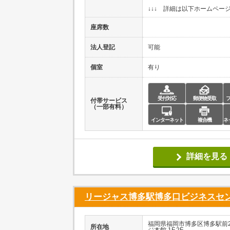
↓↓↓ 詳細は以下ホームページ
座席数
法人登記
可能
個室
有り
受付対応
郵便物受取
付帯サービス
（一部有料）
インターネット
複合機
ネ
詳細を見る
リージャス博多駅博多口ビジネスセ
福岡県福岡市博多区博多駅前2-
所在地
ジ本館 1F,2F