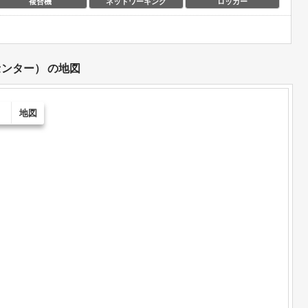
複合機
ネットワーキング
ロッカー
センター）
の地図
）
地図