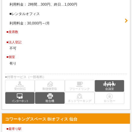
利用料金： 2時間…300円、終日…1,000円
■レンタルオフィス
利用料金：30,000円～/月
■座席数
■法人登記
不可
■個室
有り
■付帯サービス（一部有料）
受付対応
郵便物受取
フリードリンク
会議室
インターネット
複合機
ネットワーキング
ロッカー
コワーキングスペース BIオフィス 仙台
■最寄り駅