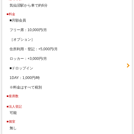
気仙沼駅から車で約6分
■料金
■月額会員
フリー席：10,000円/月
［オプション］
住所利用・登記：+5,000円/月
ロッカー：+3,000円/月
■ドロップイン
1DAY：1,000円/時
※料金はすべて税別
■座席数
■法人登記
可能
■個室
無し