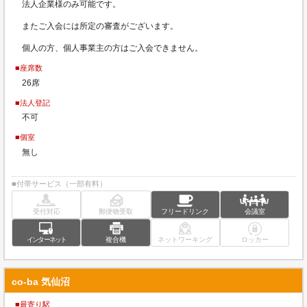
法人企業様のみ可能です。
またご入会には所定の審査がございます。
個人の方、個人事業主の方はご入会できません。
■座席数
26席
■法人登記
不可
■個室
無し
■付帯サービス（一部有料）
受付対応
郵便物受取
フリードリンク
会議室
インターネット
複合機
ネットワーキング
ロッカー
co-ba 気仙沼
■最寄り駅