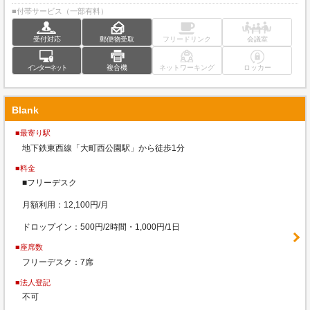
■付帯サービス（一部有料）
受付対応
郵便物受取
フリードリンク
会議室
インターネット
複合機
ネットワーキング
ロッカー
Blank
■最寄り駅
地下鉄東西線「大町西公園駅」から徒歩1分
■料金
■フリーデスク
月額利用：12,100円/月
ドロップイン：500円/2時間・1,000円/1日
■座席数
フリーデスク：7席
■法人登記
不可