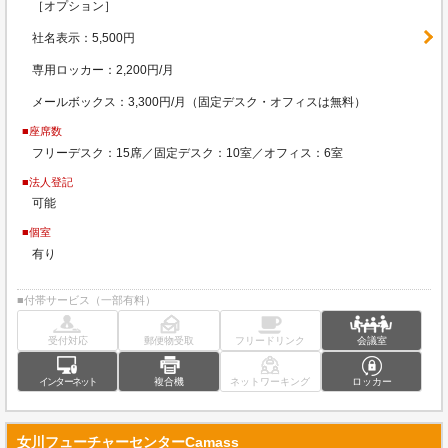
［オプション］
社名表示：5,500円
専用ロッカー：2,200円/月
メールボックス：3,300円/月（固定デスク・オフィスは無料）
■座席数
フリーデスク：15席／固定デスク：10室／オフィス：6室
■法人登記
可能
■個室
有り
■付帯サービス（一部有料）
受付対応
郵便物受取
フリードリンク
会議室
インターネット
複合機
ネットワーキング
ロッカー
女川フューチャーセンターCamass