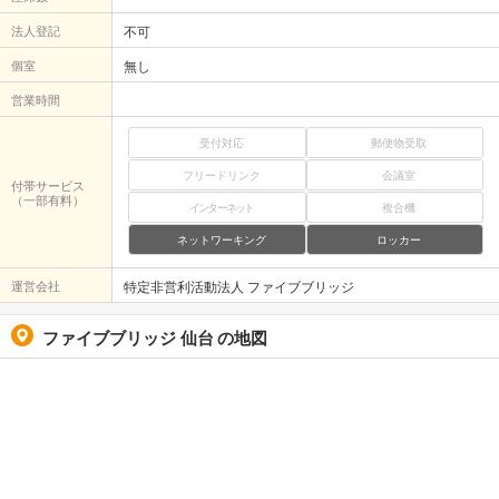
法人登記
不可
個室
無し
営業時間
受付対応
郵便物受取
フリードリンク
会議室
付帯サービス
（一部有料）
インターネット
複合機
ネットワーキング
ロッカー
運営会社
特定非営利活動法人 ファイブブリッジ
ファイブブリッジ 仙台
の地図