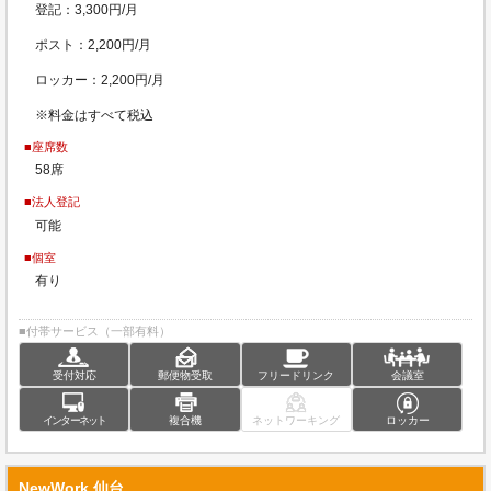
登記：3,300円/月
ポスト：2,200円/月
ロッカー：2,200円/月
※料金はすべて税込
■座席数
58席
■法人登記
可能
■個室
有り
■付帯サービス（一部有料）
受付対応
郵便物受取
フリードリンク
会議室
インターネット
複合機
ネットワーキング
ロッカー
NewWork 仙台