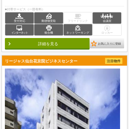
■付帯サービス（一部有料）
受付対応
郵便物受取
フリードリンク
会議室
インターネット
複合機
ネットワーキング
ロッカー
詳細を見る
お気に入りに登録
リージャス仙台花京院ビジネスセンター
注目物件