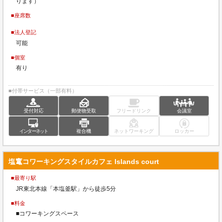
ります）
■座席数
■法人登記
可能
■個室
有り
■付帯サービス（一部有料）
受付対応
郵便物受取
フリードリンク
会議室
インターネット
複合機
ネットワーキング
ロッカー
塩竃コワーキングスタイルカフェ Islands court
■最寄り駅
JR東北本線「本塩釜駅」から徒歩5分
■料金
■コワーキングスペース