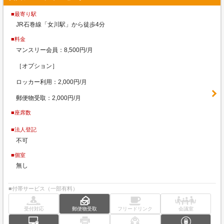
■最寄り駅
JR石巻線「女川駅」から徒歩4分
■料金
マンスリー会員：8,500円/月
［オプション］
ロッカー利用：2,000円/月
郵便物受取：2,000円/月
■座席数
■法人登記
不可
■個室
無し
■付帯サービス（一部有料）
受付対応
郵便物受取
フリードリンク
会議室