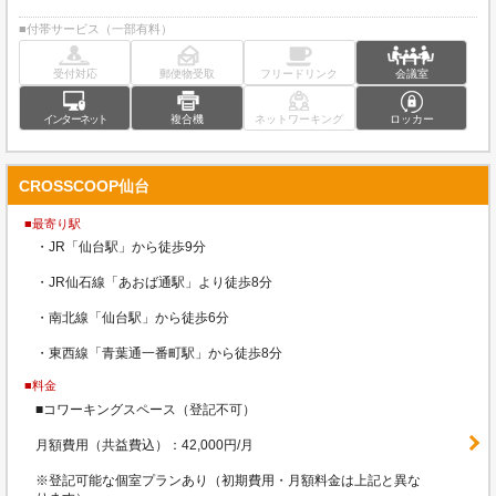
■付帯サービス（一部有料）
受付対応
郵便物受取
フリードリンク
会議室
インターネット
複合機
ネットワーキング
ロッカー
CROSSCOOP仙台
■最寄り駅
・JR「仙台駅」から徒歩9分
・JR仙石線「あおば通駅」より徒歩8分
・南北線「仙台駅」から徒歩6分
・東西線「青葉通一番町駅」から徒歩8分
■料金
■コワーキングスペース（登記不可）
月額費用（共益費込）：42,000円/月
※登記可能な個室プランあり（初期費用・月額料金は上記と異な