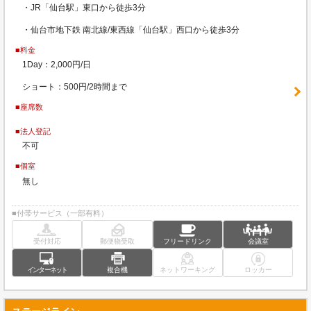
・JR「仙台駅」東口から徒歩3分
・仙台市地下鉄 南北線/東西線「仙台駅」西口から徒歩3分
■料金
1Day：2,000円/日
ショート：500円/2時間まで
■座席数
■法人登記
不可
■個室
無し
■付帯サービス（一部有料）
受付対応
郵便物受取
フリードリンク
会議室
インターネット
複合機
ネットワーキング
ロッカー