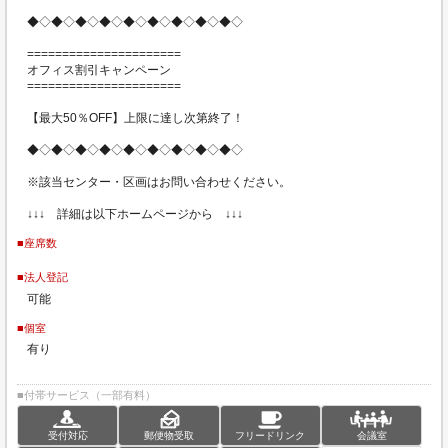
◆◇◆◇◆◇◆◇◆◇◆◇◆◇◆◇◆◇
======================
オフィス割引キャンペーン
======================
【最大50％OFF】上限に達し次第終了！
◆◇◆◇◆◇◆◇◆◇◆◇◆◇◆◇◆◇
※該当センター・区画はお問い合わせください。
↓↓↓ 詳細は以下ホームページから ↓↓↓
■座席数
■法人登記
可能
■個室
有り
■付帯サービス（一部有料）
受付対応
郵便物受取
フリードリンク
会議室