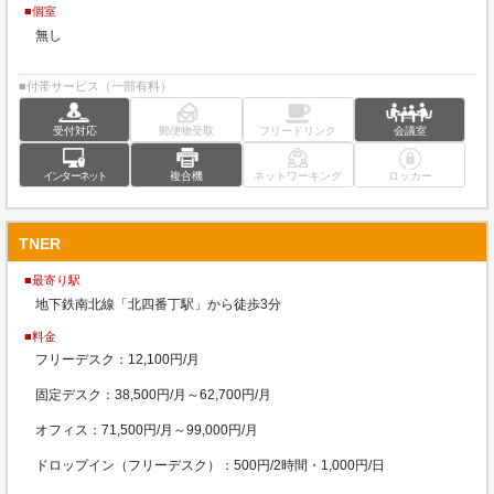
■個室
無し
■付帯サービス（一部有料）
受付対応
郵便物受取
フリードリンク
会議室
インターネット
複合機
ネットワーキング
ロッカー
TNER
■最寄り駅
地下鉄南北線「北四番丁駅」から徒歩3分
■料金
フリーデスク：12,100円/月
固定デスク：38,500円/月～62,700円/月
オフィス：71,500円/月～99,000円/月
ドロップイン（フリーデスク）：500円/2時間・1,000円/日