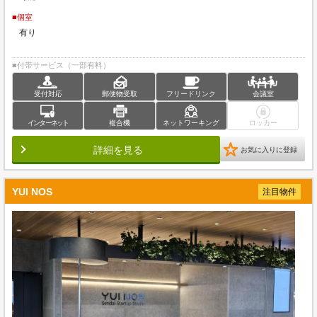
■個室
有り
■付帯サービス（一部有料）
受付対応
郵便物受取
フリードリンク
会議室
インターネット
複合機
ネットワーキング
ロッカー
詳細を見る
お気に入りに登録
YUI NOS
注目物件