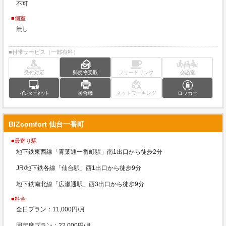
不可
■個室
無し
■付帯サービス（一部有料）
受付対応
郵便物受取
フリードリンク
会議室
インターネット
複合機
ネットワーキング
ロッカー
BIZcomfort 仙台一番町
■最寄り駅
地下鉄東西線「青葉通一番町駅」南1出口から徒歩2分
JR/地下鉄各線「仙台駅」西1出口から徒歩9分
地下鉄南北線「広瀬通駅」西3出口から徒歩9分
■料金
全日プラン：11,000円/月
固定席プラン：22,000円/月