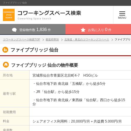
ファイブブリッジ 仙台
MENU
1,836
0
登録物件数
件
お気に入り
件
コワーキングスペース検索TOP
都道府県別
北海道・東北のコワーキングスペース
ファイブブリ
ファイブブリッジ 仙台
ファイブブリッジ 仙台の物件概要
所在地
宮城県仙台市青葉区北目町4-7 HSGビル
・仙台市地下鉄 南北線「五橋駅」から徒歩5分
・JR「仙台駅」から徒歩15分
最寄り駅
・仙台市地下鉄 南北線／東西線「仙台駅」西口から徒歩15
分
初期費用
料金
シェアオフィス利用料：20,000円/月＋共益費 5.000円/月
座席数