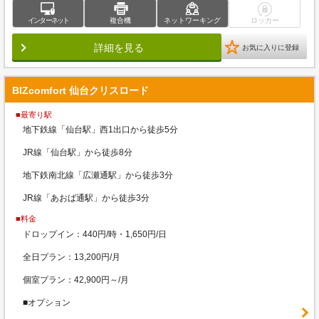
インターネット
複合機
ネットワーキング
ロッカー
詳細を見る
お気に入りに登録
BIZcomfort 仙台クリスロード
■最寄り駅
地下鉄線「仙台駅」西1出口から徒歩5分
JR線「仙台駅」から徒歩8分
地下鉄南北線「広瀬通駅」から徒歩3分
JR線「あおば通駅」から徒歩3分
■料金
ドロップイン：440円/時・1,650円/日
全日プラン：13,200円/月
個室プラン：42,900円～/月
■オプション