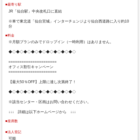
■最寄り駅
JR「仙台駅」中央改札口に直結
※車で東北道「仙台宮城」インターチェンジより仙台西道路に入り約10
分
■料金
※月額プランのみでドロップイン（一時利用）はありません。
◆◇◆◇◆◇◆◇◆◇◆◇◆◇◆◇◆◇
======================
オフィス割引キャンペーン
======================
【最大50％OFF】上限に達し次第終了！
◆◇◆◇◆◇◆◇◆◇◆◇◆◇◆◇◆◇
※該当センター・区画はお問い合わせください。
↓↓↓ 詳細は以下ホームページから ↓↓↓
■座席数
■法人登記
可能