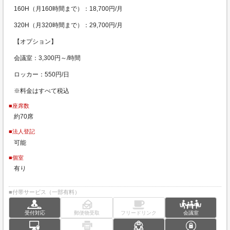
160H（月160時間まで）：18,700円/月
320H（月320時間まで）：29,700円/月
【オプション】
会議室：3,300円～/時間
ロッカー：550円/日
※料金はすべて税込
■座席数
約70席
■法人登記
可能
■個室
有り
■付帯サービス（一部有料）
受付対応
郵便物受取
フリードリンク
会議室