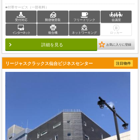
■付帯サービス（一部有料）
受付対応
郵便物受取
フリードリンク
会議室
インターネット
複合機
ネットワーキング
ロッカー
詳細を見る
お気に入りに登録
リージャスクラックス仙台ビジネスセンター
注目物件