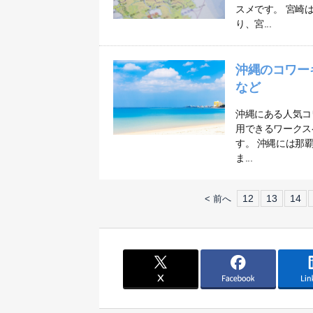
スメです。 宮崎
り、宮...
沖縄のコワー
など
沖縄にある人気コ
用できるワークス
す。 沖縄には那
ま...
12
13
14
< 前へ