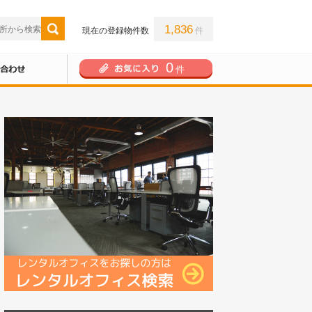
1,836
現在の登録物件数
件
0
件