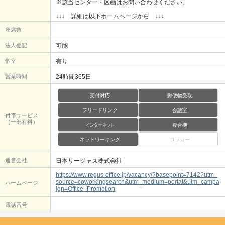
※該当センター・区画はお問い合わせください。
↓↓↓ 詳細は以下ホームページから ↓↓↓
座席数
法人登記
可能
個室
有り
営業時間
24時間365日
受付対応
郵便物受取
フリードリンク
会議室
付帯サービス
（一部有料）
インターネット
複合機
ネットワーキング
ロッカー
運営会社
日本リージャス株式会社
https://www.regus-office.jp/vacancy/?basepoint=7142?utm_
source=coworkingsearch&utm_medium=portal&utm_campa
ホームページ
ign=Office_Promotion
電話番号