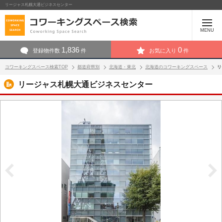
リージャス札幌大通ビジネスセンター
MENU
1,836
0
登録物件数
件
お気に入り
件
コワーキングスペース検索TOP
都道府県別
北海道・東北
北海道のコワーキングスペース
リ
リージャス札幌大通ビジネスセンター