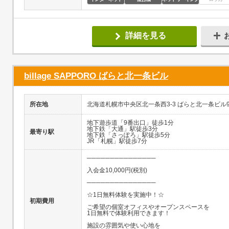
詳細を見る
billage SAPPORO ばらと北一条ビル
所在地
北海道札幌市中央区北一条西3-3 ばらと北一条ビル9
地下遊歩道「9番出口」徒歩1分
地下鉄「大通」駅徒歩3分
最寄り駅
地下鉄「さっぽろ」駅徒歩5分
JR「札幌」駅徒歩7分
───────────────
入会金10,000円(税別)
───────────────
☆1日無料体験を実施中！☆
初期費用
ご希望の個室オフィスやオープンスペースを
1日無料で体験利用できます！
施設の雰囲気や使い心地を