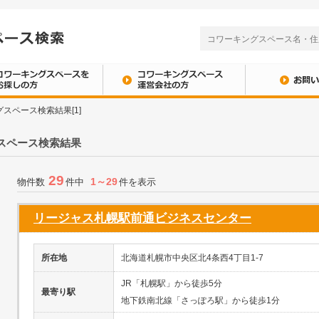
スペース検索結果[1]
スペース検索結果
29
1～29
物件数
件中
件を表示
リージャス札幌駅前通ビジネスセンター
所在地
北海道札幌市中央区北4条西4丁目1-7
JR「札幌駅」から徒歩5分
最寄り駅
地下鉄南北線「さっぽろ駅」から徒歩1分