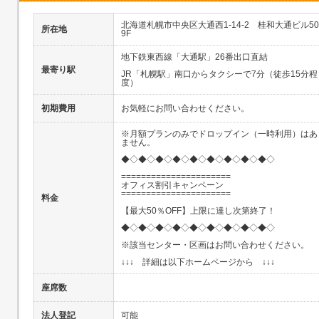
北海道札幌市中央区大通西1-14-2 桂和大通ビル50
所在地
9F
地下鉄東西線「大通駅」26番出口直結
最寄り駅
JR「札幌駅」南口からタクシーで7分（徒歩15分程
度）
初期費用
お気軽にお問い合わせください。
※月額プランのみでドロップイン（一時利用）はあ
ません。
◆◇◆◇◆◇◆◇◆◇◆◇◆◇◆◇◆◇
======================
オフィス割引キャンペーン
======================
料金
【最大50％OFF】上限に達し次第終了！
◆◇◆◇◆◇◆◇◆◇◆◇◆◇◆◇◆◇
※該当センター・区画はお問い合わせください。
↓↓↓ 詳細は以下ホームページから ↓↓↓
座席数
法人登記
可能