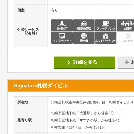
個室
有り
受付対応
郵便物受取
フリードリンク
会議室
付帯サービス
（一部有料）
インターネット
複合機
ネットワーキング
ロッカー
詳細を見る
Signature札幌ダイビル
所在地
北海道札幌市中央区南2条西4丁目 札幌ダイビル 4
札幌市営地下鉄「大通駅」から徒歩2分
最寄り駅
札幌市営地下鉄「すすきの駅」から徒歩4分
札幌市電「西4丁目」から徒歩1分