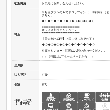
初期費用
お気軽にお問い合わせください。
※月額プランのみでドロップイン（一時利用）はあ
ません。
◆◇◆◇◆◇◆◇◆◇◆◇◆◇◆◇◆◇
======================
オフィス割引キャンペーン
======================
料金
【最大50％OFF】上限に達し次第終了！
◆◇◆◇◆◇◆◇◆◇◆◇◆◇◆◇◆◇
※該当センター・区画はお問い合わせください。
↓↓↓ 詳細は以下ホームページから ↓↓↓
座席数
法人登記
可能
個室
有り
受付対応
郵便物受取
フリードリンク
会議室
付帯サービス
（一部有料）
インターネット
複合機
ネットワーキング
ロッカー