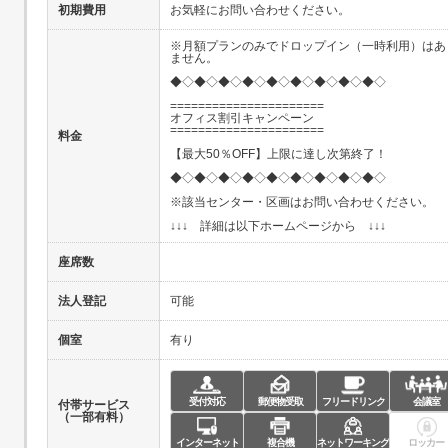
初期費用
お気軽にお問い合わせください。
※月額プランのみでドロップイン（一時利用）はあ
ません。
◆◇◆◇◆◇◆◇◆◇◆◇◆◇◆◇◆◇
======================
オフィス割引キャンペーン
======================
料金
【最大50％OFF】上限に達し次第終了！
◆◇◆◇◆◇◆◇◆◇◆◇◆◇◆◇◆◇
※該当センター・区画はお問い合わせください。
↓↓↓ 詳細は以下ホームページから ↓↓↓
座席数
法人登記
可能
個室
有り
受付対応
郵便物受取
フリードリンク
会議室
付帯サービス
（一部有料）
インターネット
複合機
ネットワーキング
ロッカー