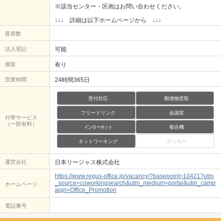
※該当センター・区画はお問い合わせください。
↓↓↓ 詳細は以下ホームページから ↓↓↓
座席数
法人登記
可能
個室
有り
営業時間
24時間365日
受付対応
郵便物受取
フリードリンク
会議室
付帯サービス
（一部有料）
インターネット
複合機
ネットワーキング
ロッカー
運営会社
日本リージャス株式会社
https://www.regus-office.jp/vacancy/?basepoint=10421?utm
_source=coworkingsearch&utm_medium=portal&utm_camp
ホームページ
aign=Office_Promotion
電話番号