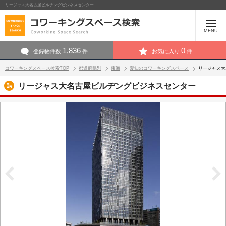
リージャス大名古屋ビルヂングビジネスセンター
MENU
1,836
0
登録物件数
件
お気に入り
件
コワーキングスペース検索TOP
都道府県別
東海
愛知のコワーキングスペース
リージャス大
リージャス大名古屋ビルヂングビジネスセンター