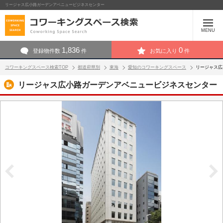
リージャス広小路ガーデンアベニュービジネスセンター
MENU
1,836
0
登録物件数
件
お気に入り
件
コワーキングスペース検索TOP
都道府県別
東海
愛知のコワーキングスペース
リージャス広
リージャス広小路ガーデンアベニュービジネスセンター