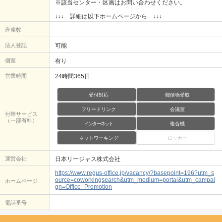
※該当センター・区画はお問い合わせください。
↓↓↓ 詳細は以下ホームページから ↓↓↓
座席数
法人登記
可能
個室
有り
営業時間
24時間365日
受付対応
郵便物受取
フリードリンク
会議室
付帯サービス
（一部有料）
インターネット
複合機
ネットワーキング
ロッカー
運営会社
日本リージャス株式会社
https://www.regus-office.jp/vacancy/?basepoint=196?utm_s
ource=coworkingsearch&utm_medium=portal&utm_campai
ホームページ
gn=Office_Promotion
電話番号