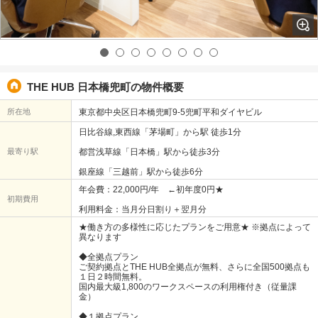
THE HUB 日本橋兜町の物件概要
所在地
東京都中央区日本橋兜町9-5兜町平和ダイヤビル
日比谷線,東西線「茅場町」から駅 徒歩1分
最寄り駅
都営浅草線「日本橋」駅から徒歩3分
銀座線「三越前」駅から徒歩6分
年会費：22,000円/年 ←初年度0円★
初期費用
利用料金：当月分日割り＋翌月分
★働き方の多様性に応じたプランをご用意★ ※拠点によって
異なります
◆全拠点プラン
ご契約拠点とTHE HUB全拠点が無料、さらに全国500拠点も
１日２時間無料。
国内最大級1,800のワークスペースの利用権付き（従量課
金）
◆１拠点プラン