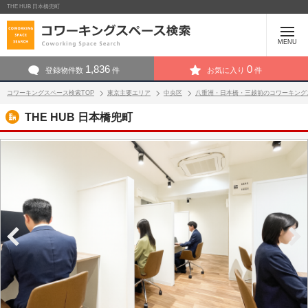
THE HUB 日本橋兜町
MENU
1,836
0
登録物件数
件
お気に入り
件
コワーキングスペース検索TOP
東京主要エリア
中央区
八重洲・日本橋・三越前のコワーキング
THE HUB 日本橋兜町