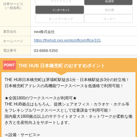
フリードリンク
会議室
付帯サービス
（一部有料）
インターネット
複合機
ネットワーキング
ロッカー
運営会社
nex株式会社
https://thehub.nex.works/office/office/101
ホームページ
電話番号
03-6868-5350
THE HUB 日本橋兜町
のおすすめポイント
THE HUB日本橋兜町は茅場町駅徒歩1分・日本橋駅徒歩3分の好立地！
日本橋兜町アドレスの高機能ワークスペースを低価格で利用可能！
★全国1800のワークスペースが利用可★
THE HUB拠点はもちろん、提携シェアオフィス・カラオケ・ホテル等
をフレキシブルワークスペースとして従量課金で利用可能！
国内最大1800拠点以上のサテライトオフィス・ネットワークが柔軟な働
き方と生産性向上をサポートします。
≪設備・サービス≫