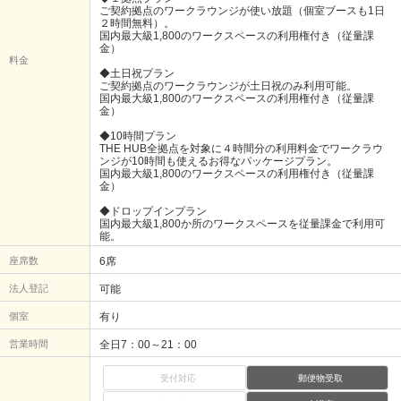
ご契約拠点のワークラウンジが使い放題（個室ブースも1日
２時間無料）。
国内最大級1,800のワークスペースの利用権付き（従量課
金）
料金
◆土日祝プラン
ご契約拠点のワークラウンジが土日祝のみ利用可能。
国内最大級1,800のワークスペースの利用権付き（従量課
金）
◆10時間プラン
THE HUB全拠点を対象に４時間分の利用料金でワークラウ
ンジが10時間も使えるお得なパッケージプラン。
国内最大級1,800のワークスペースの利用権付き（従量課
金）
◆ドロップインプラン
国内最大級1,800か所のワークスペースを従量課金で利用可
能。
座席数
6席
法人登記
可能
個室
有り
営業時間
全日7：00～21：00
受付対応
郵便物受取