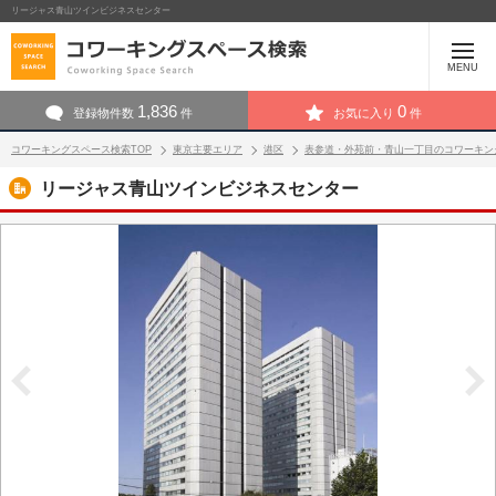
リージャス青山ツインビジネスセンター
MENU
1,836
0
登録物件数
件
お気に入り
件
コワーキングスペース検索TOP
東京主要エリア
港区
表参道・外苑前・青山一丁目のコワーキン
リージャス青山ツインビジネスセンター