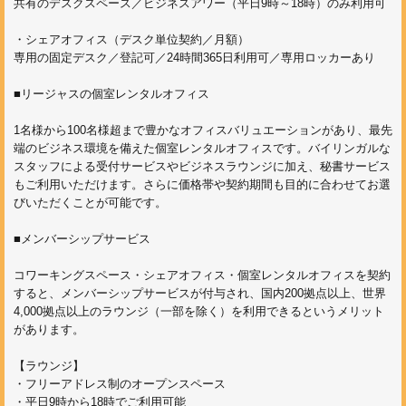
共有のデスクスペース／ビジネスアワー（平日9時～18時）のみ利用可
・シェアオフィス（デスク単位契約／月額）
専用の固定デスク／登記可／24時間365日利用可／専用ロッカーあり
■リージャスの個室レンタルオフィス
1名様から100名様超まで豊かなオフィスバリュエーションがあり、最先
端のビジネス環境を備えた個室レンタルオフィスです。バイリンガルな
スタッフによる受付サービスやビジネスラウンジに加え、秘書サービス
もご利用いただけます。さらに価格帯や契約期間も目的に合わせてお選
びいただくことが可能です。
■メンバーシップサービス
コワーキングスペース・シェアオフィス・個室レンタルオフィスを契約
すると、メンバーシップサービスが付与され、国内200拠点以上、世界
4,000拠点以上のラウンジ（一部を除く）を利用できるというメリット
があります。
【ラウンジ】
・フリーアドレス制のオープンスペース
・平日9時から18時でご利用可能