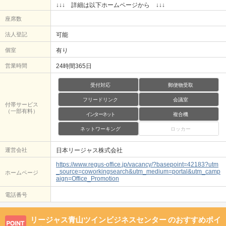
↓↓↓ 詳細は以下ホームページから ↓↓↓
座席数
法人登記
可能
個室
有り
営業時間
24時間365日
受付対応
郵便物受取
フリードリンク
会議室
付帯サービス
（一部有料）
インターネット
複合機
ネットワーキング
ロッカー
運営会社
日本リージャス株式会社
https://www.regus-office.jp/vacancy/?basepoint=42183?utm
_source=coworkingsearch&utm_medium=portal&utm_camp
ホームページ
aign=Office_Promotion
電話番号
リージャス青山ツインビジネスセンター
のおすすめポイ