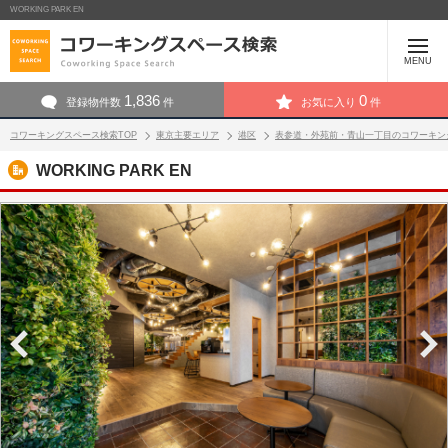
WORKING PARK EN
MENU
1,836
0
登録物件数
件
お気に入り
件
コワーキングスペース検索TOP
東京主要エリア
港区
表参道・外苑前・青山一丁目のコワーキン
WORKING PARK EN