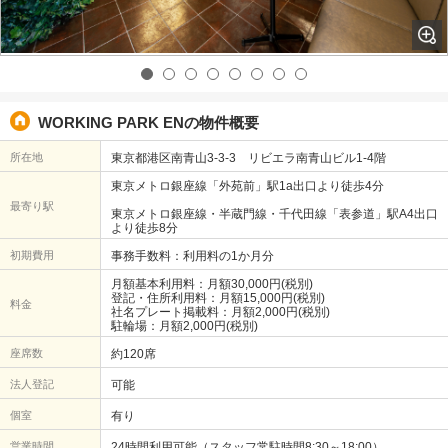
WORKING PARK ENの物件概要
所在地
東京都港区南青山3-3-3 リビエラ南青山ビル1-4階
東京メトロ銀座線「外苑前」駅1a出口より徒歩4分
最寄り駅
東京メトロ銀座線・半蔵門線・千代田線「表参道」駅A4出口
より徒歩8分
初期費用
事務手数料：利用料の1か月分
月額基本利用料：月額30,000円(税別)
登記・住所利用料：月額15,000円(税別)
料金
社名プレート掲載料：月額2,000円(税別)
駐輪場：月額2,000円(税別)
座席数
約120席
法人登記
可能
個室
有り
営業時間
24時間利用可能（スタッフ常駐時間8:30～18:00）