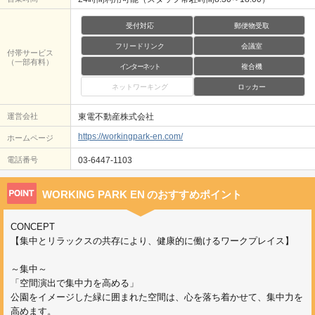
受付対応
郵便物受取
フリードリンク
会議室
付帯サービス
（一部有料）
インターネット
複合機
ネットワーキング
ロッカー
運営会社
東電不動産株式会社
https://workingpark-en.com/
ホームページ
電話番号
03-6447-1103
WORKING PARK EN
のおすすめポイント
CONCEPT
【集中とリラックスの共存により、健康的に働けるワークプレイス】
～集中～
「空間演出で集中力を高める」
公園をイメージした緑に囲まれた空間は、心を落ち着かせて、集中力を
高めます。