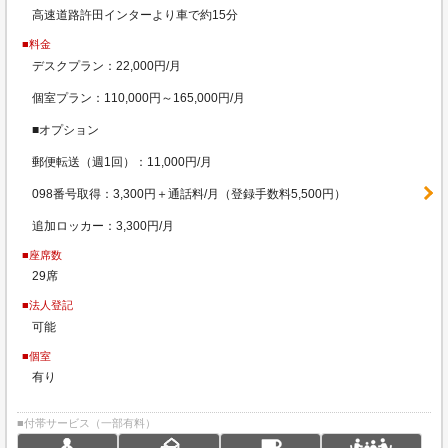
高速道路許田インターより車で約15分
■料金
デスクプラン：22,000円/月
個室プラン：110,000円～165,000円/月
■オプション
郵便転送（週1回）：11,000円/月
098番号取得：3,300円＋通話料/月（登録手数料5,500円）
追加ロッカー：3,300円/月
■座席数
29席
■法人登記
可能
■個室
有り
■付帯サービス（一部有料）