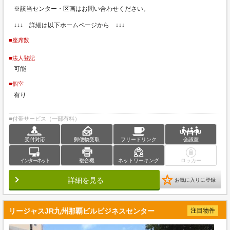
※該当センター・区画はお問い合わせください。
↓↓↓ 詳細は以下ホームページから ↓↓↓
■座席数
■法人登記
可能
■個室
有り
■付帯サービス（一部有料）
受付対応
郵便物受取
フリードリンク
会議室
インターネット
複合機
ネットワーキング
ロッカー
詳細を見る
お気に入りに登録
リージャスJR九州那覇ビルビジネスセンター
注目物件