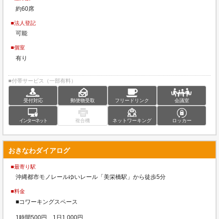
約60席
■法人登記
可能
■個室
有り
■付帯サービス（一部有料）
受付対応
郵便物受取
フリードリンク
会議室
インターネット
複合機
ネットワーキング
ロッカー
おきなわダイアログ
■最寄り駅
沖縄都市モノレールゆいレール「美栄橋駅」から徒歩5分
■料金
■コワーキングスペース
1時間500円、1日1,000円