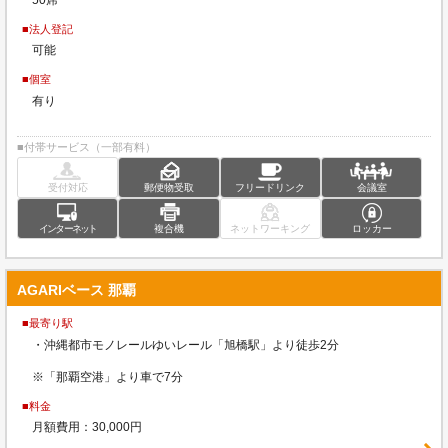
■法人登記
可能
■個室
有り
■付帯サービス（一部有料）
受付対応
郵便物受取
フリードリンク
会議室
インターネット
複合機
ネットワーキング
ロッカー
AGARIベース 那覇
■最寄り駅
・沖縄都市モノレールゆいレール「旭橋駅」より徒歩2分
※「那覇空港」より車で7分
■料金
月額費用：30,000円