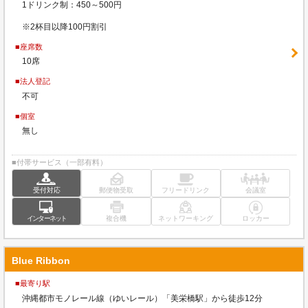
1ドリンク制：450～500円
※2杯目以降100円割引
■座席数
10席
■法人登記
不可
■個室
無し
■付帯サービス（一部有料）
受付対応
郵便物受取
フリードリンク
会議室
インターネット
複合機
ネットワーキング
ロッカー
Blue Ribbon
■最寄り駅
沖縄都市モノレール線（ゆいレール）「美栄橋駅」から徒歩12分