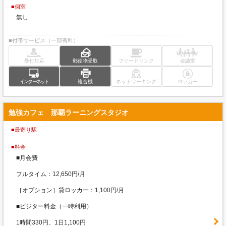
■個室
無し
■付帯サービス（一部有料）
受付対応
郵便物受取
フリードリンク
会議室
インターネット
複合機
ネットワーキング
ロッカー
勉強カフェ 那覇ラーニングスタジオ
■最寄り駅
■料金
■月会費
フルタイム：12,650円/月
［オプション］貸ロッカー：1,100円/月
■ビジター料金（一時利用）
1時間330円、1日1,100円