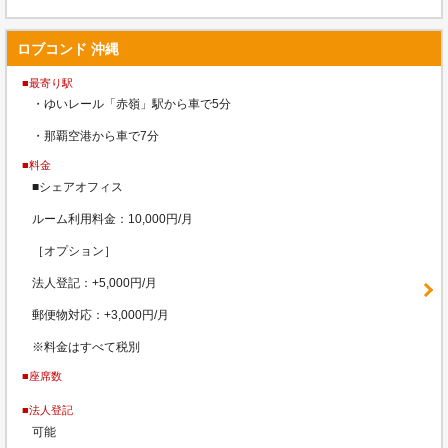
ロブコンド 沖縄
■最寄り駅
・ゆいレール「赤嶺」駅から車で5分
・那覇空港から車で7分
■料金
■シェアオフィス
ルーム利用料金：10,000円/月
［オプション］
法人登記：+5,000円/月
郵便物対応：+3,000円/月
※料金はすべて税別
■座席数
■法人登記
可能