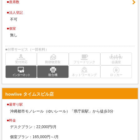
■座席数
■法人登記
不可
■個室
無し
■付帯サービス（一部有料）
受付対応
郵便物受取
フリードリンク
会議室
インターネット
複合機
ネットワーキング
ロッカー
howlive タイムスビル店
■最寄り駅
沖縄都市モノレール（ゆいレール）「県庁前駅」から徒歩3分
■料金
デスクプラン：22,000円/月
個室プラン：165,000円～/月