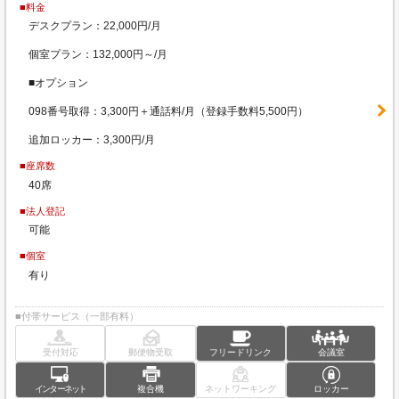
■料金
デスクプラン：22,000円/月
個室プラン：132,000円～/月
■オプション
098番号取得：3,300円＋通話料/月（登録手数料5,500円）
追加ロッカー：3,300円/月
■座席数
40席
■法人登記
可能
■個室
有り
■付帯サービス（一部有料）
受付対応
郵便物受取
フリードリンク
会議室
インターネット
複合機
ネットワーキング
ロッカー