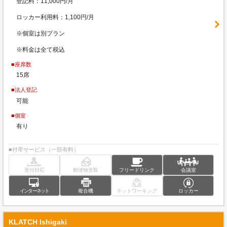
登記料：11,000円/月
ロッカー利用料：1,100円/月
※個室は別プラン
※料金は全て税込
■座席数
15席
■法人登記
可能
■個室
有り
■付帯サービス（一部有料）
受付対応
郵便物受取
フリードリンク
会議室
インターネット
複合機
ネットワーキング
ロッカー
KLATCH Ishigaki