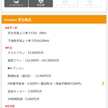
インターネット
複合機
ネットワーキング
ロッカー
howlive 宮古島店
■最寄り駅
宮古空港より車で13分（6km）
下地島空港より車で25分(16km)
■料金
デスクプラン：22,000円/月
個室プラン：110,000円～187,000円/月
■オプション
郵便転送（週1回）：11,000円/月
098番号取得：3,300円＋通話料/月（登録手数料5,500円）
追加ロッカー：3,300円/月
24時間利用：5,500円/月
■座席数