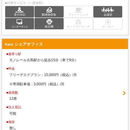
■付帯サービス（一部有料）
受付対応
郵便物受取
フリードリンク
会議室
インターネット
複合機
ネットワーキング
ロッカー
hais シェアオフィス
■最寄り駅
モノレール古島駅から徒歩15分（車で9分）
■料金
フリーデスクプラン：15,000円（税込）/月
※専用駐車場：3,000円（税込）/月
■座席数
12席
■法人登記
可能
■個室
無し