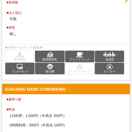
■座席数
■法人登記
可能
■個室
無し
■付帯サービス（一部有料）
受付対応
郵便物受取
フリードリンク
会議室
インターネット
複合機
ネットワーキング
ロッカー
GAKUARU BASE COWORKING
■最寄り駅
■料金
1日利用：1,000円（中高生 300円）
2時間利用：500円（中高生 100円）