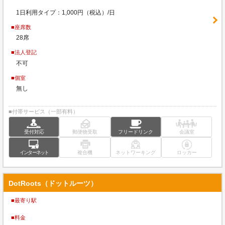
1日利用タイプ：1,000円（税込）/日
■座席数
28席
■法人登記
不可
■個室
無し
■付帯サービス（一部有料）
受付対応
郵便物受取
フリードリンク
会議室
インターネット
複合機
ネットワーキング
ロッカー
DotRoots（ドットルーツ）
■最寄り駅
■料金