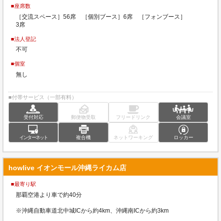
■座席数
［交流スペース］56席 ［個別ブース］6席 ［フォンブース］
3席
■法人登記
不可
■個室
無し
■付帯サービス（一部有料）
受付対応
郵便物受取
フリードリンク
会議室
インターネット
複合機
ネットワーキング
ロッカー
howlive イオンモール沖縄ライカム店
■最寄り駅
那覇空港より車で約40分
※沖縄自動車道北中城ICから約4km、沖縄南ICから約3km