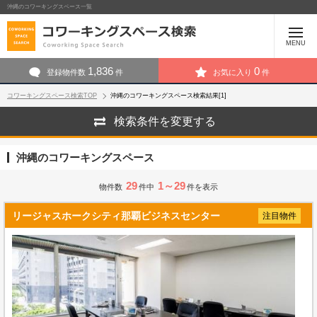
沖縄のコワーキングスペース一覧
MENU
1,836
0
登録物件数
件
お気に入り
件
コワーキングスペース検索TOP
沖縄のコワーキングスペース検索結果[1]
検索条件を変更する
沖縄のコワーキングスペース
29
1～29
物件数
件中
件を表示
リージャスホークシティ那覇ビジネスセンター
注目物件