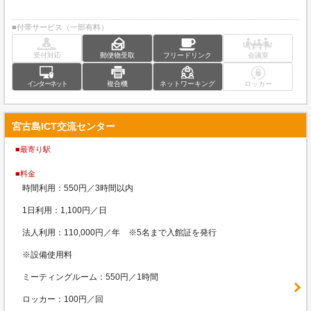
■付帯サービス（一部有料）
受付対応
郵便物受取
フリードリンク
会議室
インターネット
複合機
ネットワーキング
ロッカー
宮古島ICT交流センター
■最寄り駅
■料金
時間利用：550円／3時間以内
1日利用：1,100円／日
法人利用：110,000円／年 ※5名まで入館証を発行
※設備使用料
ミーティングルーム：550円／1時間
ロッカー：100円／回