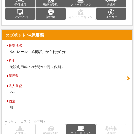
受付対応
郵便物受取
フリードリンク
会議室
インターネット
複合機
ネットワーキング
ロッカー
タブポット 沖縄那覇
■最寄り駅
ゆいレール「旭橋駅」から徒歩1分
■料金
施設利用料：2時間500円（税別）
■座席数
■法人登記
不可
■個室
無し
■付帯サービス（一部有料）
受付対応
郵便物受取
フリードリンク
会議室