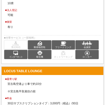
10席
■法人登記
可能
■個室
有り
■付帯サービス（一部有料）
受付対応
郵便物受取
フリードリンク
会議室
インターネット
複合機
ネットワーキング
ロッカー
LOCUS TABLE LOUNGE
■最寄り駅
宮古島空港より車で約10分
※宮古島平良港目の前
■料金
30日サブスクリプションタイプ：3,000円（税込）/30日