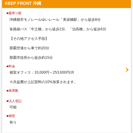
KEEP FRONT 沖縄
■最寄り駅
沖縄都市モノレールゆいレール「美栄橋駅」から徒歩8分
各路線バス「中之橋」から徒歩2分、「泊高橋」から徒歩6分
【その他アクセス手段】
那覇空港から車で約20分
那覇市役所から徒歩約15分
■料金
個室オフィス：33,000円～253,000円/月
※共益費が上記室料の10%加算されます。
■座席数
■法人登記
可能
■個室
有り