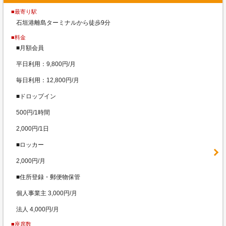
■最寄り駅
石垣港離島ターミナルから徒歩9分
■料金
■月額会員
平日利用：9,800円/月
毎日利用：12,800円/月
■ドロップイン
500円/1時間
2,000円/1日
■ロッカー
2,000円/月
■住所登録・郵便物保管
個人事業主 3,000円/月
法人 4,000円/月
■座席数