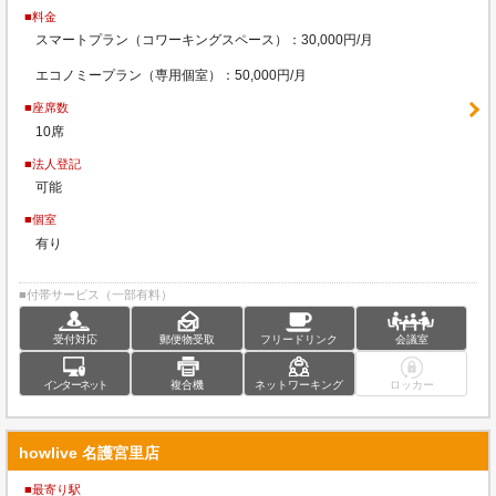
■料金
スマートプラン（コワーキングスペース）：30,000円/月
エコノミープラン（専用個室）：50,000円/月
■座席数
10席
■法人登記
可能
■個室
有り
■付帯サービス（一部有料）
受付対応
郵便物受取
フリードリンク
会議室
インターネット
複合機
ネットワーキング
ロッカー
howlive 名護宮里店
■最寄り駅