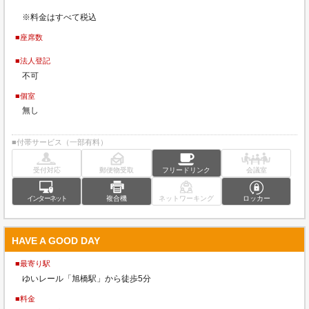
※料金はすべて税込
■座席数
■法人登記
不可
■個室
無し
■付帯サービス（一部有料）
受付対応
郵便物受取
フリードリンク
会議室
インターネット
複合機
ネットワーキング
ロッカー
HAVE A GOOD DAY
■最寄り駅
ゆいレール「旭橋駅」から徒歩5分
■料金