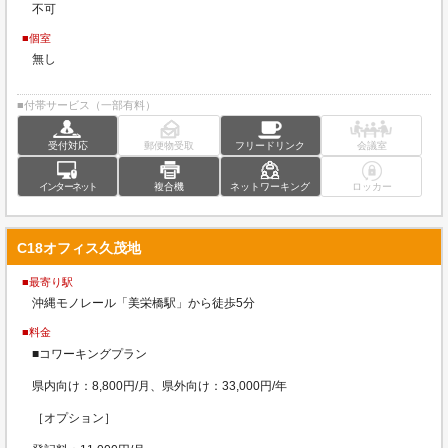
不可
■個室
無し
■付帯サービス（一部有料）
受付対応
郵便物受取
フリードリンク
会議室
インターネット
複合機
ネットワーキング
ロッカー
C18オフィス久茂地
■最寄り駅
沖縄モノレール「美栄橋駅」から徒歩5分
■料金
■コワーキングプラン
県内向け：8,800円/月、県外向け：33,000円/年
［オプション］