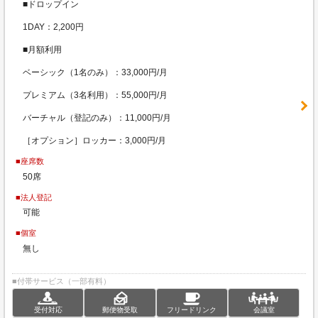
■ドロップイン
1DAY：2,200円
■月額利用
ベーシック（1名のみ）：33,000円/月
プレミアム（3名利用）：55,000円/月
バーチャル（登記のみ）：11,000円/月
［オプション］ロッカー：3,000円/月
■座席数
50席
■法人登記
可能
■個室
無し
■付帯サービス（一部有料）
受付対応
郵便物受取
フリードリンク
会議室