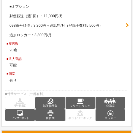
■オプション
郵便転送（週1回）：11,000円/月
098番号取得：3,300円＋通話料/月（登録手数料5,500円）
追加ロッカー：3,300円/月
■座席数
20席
■法人登記
可能
■個室
有り
■付帯サービス（一部有料）
受付対応
郵便物受取
フリードリンク
会議室
インターネット
複合機
ネットワーキング
ロッカー