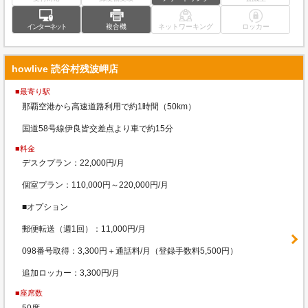
インターネット
複合機
ネットワーキング
ロッカー
howlive 読谷村残波岬店
■最寄り駅
那覇空港から高速道路利用で約1時間（50km）
国道58号線伊良皆交差点より車で約15分
■料金
デスクプラン：22,000円/月
個室プラン：110,000円～220,000円/月
■オプション
郵便転送（週1回）：11,000円/月
098番号取得：3,300円＋通話料/月（登録手数料5,500円）
追加ロッカー：3,300円/月
■座席数
50席