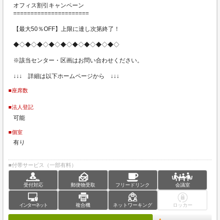
オフィス割引キャンペーン
======================
【最大50％OFF】上限に達し次第終了！
◆◇◆◇◆◇◆◇◆◇◆◇◆◇◆◇◆◇
※該当センター・区画はお問い合わせください。
↓↓↓ 詳細は以下ホームページから ↓↓↓
■座席数
■法人登記
可能
■個室
有り
■付帯サービス（一部有料）
受付対応
郵便物受取
フリードリンク
会議室
インターネット
複合機
ネットワーキング
ロッカー