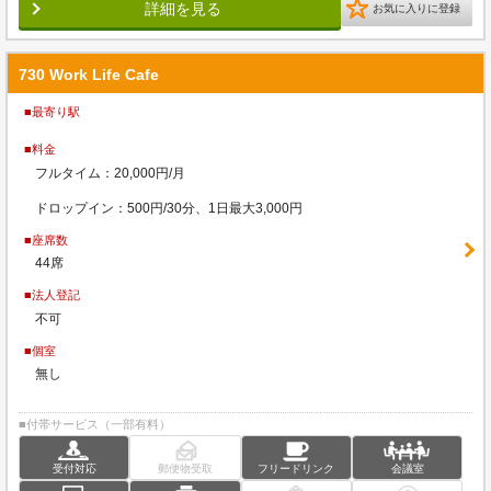
詳細を見る
お気に入りに登録
730 Work Life Cafe
■最寄り駅
■料金
フルタイム：20,000円/月
ドロップイン：500円/30分、1日最大3,000円
■座席数
44席
■法人登記
不可
■個室
無し
■付帯サービス（一部有料）
受付対応
郵便物受取
フリードリンク
会議室