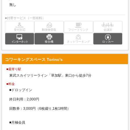
無し
■付帯サービス（一部有料）
受付対応
郵便物受取
フリードリンク
会議室
インターネット
複合機
ネットワーキング
ロッカー
コワーキングスペース Torino's
■最寄り駅
東武スカイツリーライン「草加駅」東口から徒歩7分
■料金
■ドロップイン
終日利用：2,000円
回数券：3,000円（6枚綴り,1枚1時間）
■月極会員