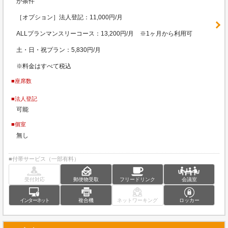
が条件
［オプション］法人登記：11,000円/月
ALLプランマンスリーコース：13,200円/月 ※1ヶ月から利用可
土・日・祝プラン：5,830円/月
※料金はすべて税込
■座席数
■法人登記
可能
■個室
無し
■付帯サービス（一部有料）
受付対応
郵便物受取
フリードリンク
会議室
インターネット
複合機
ネットワーキング
ロッカー