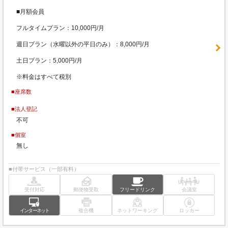
■月額会員
フルタイムプラン：10,000円/月
週日プラン（水曜以外の平日のみ）：8,000円/月
土日プラン：5,000円/月
※料金はすべて税別
■座席数
■法人登記
不可
■個室
無し
■付帯サービス（一部有料）
受付対応
郵便物受取
フリードリンク
会議室
インターネット
複合機
ネットワーキング
ロッカー