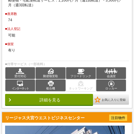
郵便物・宅配便転送サービス：1,100円／月（週1回転送）・3,300円／
月（週3回転送）
■座席数
74
■法人登記
可能
■個室
有り
■付帯サービス（一部有料）
受付対応
郵便物受取
フリードリンク
会議室
インターネット
複合機
ネットワーキング
ロッカー
詳細を見る
お気に入りに登録
リージャス大宮ウエストビジネスセンター
注目物件