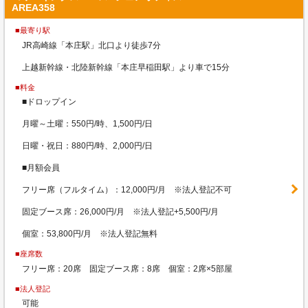
AREA358
■最寄り駅
JR高崎線「本庄駅」北口より徒歩7分
上越新幹線・北陸新幹線「本庄早稲田駅」より車で15分
■料金
■ドロップイン
月曜～土曜：550円/時、1,500円/日
日曜・祝日：880円/時、2,000円/日
■月額会員
フリー席（フルタイム）：12,000円/月 ※法人登記不可
固定ブース席：26,000円/月 ※法人登記+5,500円/月
個室：53,800円/月 ※法人登記無料
■座席数
フリー席：20席 固定ブース席：8席 個室：2席×5部屋
■法人登記
可能