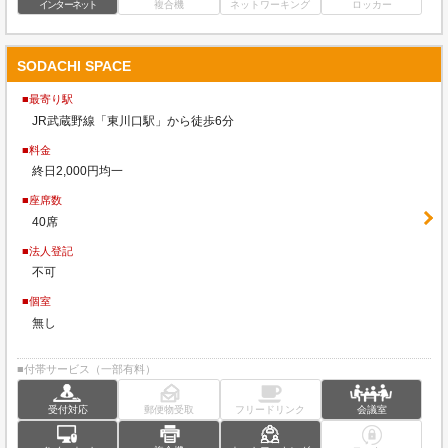
インターネット
複合機
ネットワーキング
ロッカー
SODACHI SPACE
■最寄り駅
JR武蔵野線「東川口駅」から徒歩6分
■料金
終日2,000円均一
■座席数
40席
■法人登記
不可
■個室
無し
■付帯サービス（一部有料）
受付対応
郵便物受取
フリードリンク
会議室