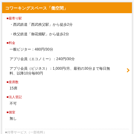
コワーキングスペース「働空間」
■最寄り駅
・西武鉄道「西武秩父駅」から徒歩2分
・秩父鉄道「御花畑駅」から徒歩2分
■料金
一般ビジター：480円/30分
アプリ会員（エコノミー）：240円/30分
アプリ会員（ビジネス）：1,000円/月、最初の30分まで毎日無
料、以降10分毎80円
■座席数
15席
■法人登記
不可
■個室
無し
■付帯サービス（一部有料）