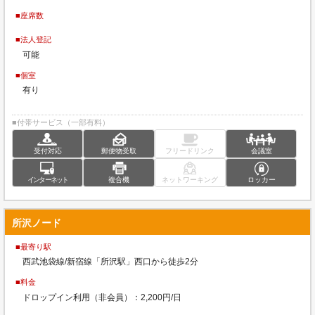
■座席数
■法人登記
可能
■個室
有り
■付帯サービス（一部有料）
受付対応
郵便物受取
フリードリンク
会議室
インターネット
複合機
ネットワーキング
ロッカー
所沢ノード
■最寄り駅
西武池袋線/新宿線「所沢駅」西口から徒歩2分
■料金
ドロップイン利用（非会員）：2,200円/日