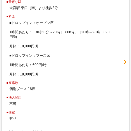
■最寄り駅
大宮駅 東口（南）より徒歩2分
■料金
■ドロップイン：オープン席
1時間あたり：［8時50分～20時］300/時、［20時～23時］390
円/時
月額：10,000円/月
■ドロップイン：ブース席
1時間あたり：600円/時
月額：18,000円/月
■座席数
個別ブース 16席
■法人登記
不可
■個室
有り