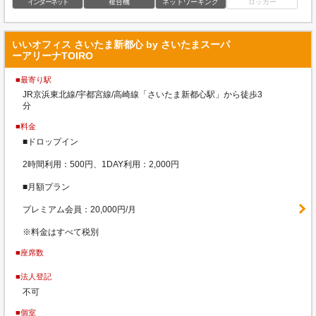
インターネット
複合機
ネットワーキング
ロッカー
いいオフィス さいたま新都心 by さいたまスーパ
ーアリーナTOIRO
■最寄り駅
JR京浜東北線/宇都宮線/高崎線「さいたま新都心駅」から徒歩3
分
■料金
■ドロップイン
2時間利用：500円、1DAY利用：2,000円
■月額プラン
プレミアム会員：20,000円/月
※料金はすべて税別
■座席数
■法人登記
不可
■個室