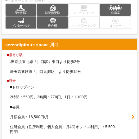
■付帯サービス（一部有料）
受付対応
郵便物受取
フリードリンク
会議室
インターネット
複合機
ネットワーキング
ロッカー
serendipitous space 川口
■最寄り駅
JR京浜東北線「川口駅」東口より徒歩2分
埼玉高速鉄道「川口元郷駅」より徒歩15分
■料金
■ドロップイン
2時間：550円、3時間：770円、1日：1,100円
■会員
月額会員：16,500円/月
住所会員（住所利用、個人会員＋月4回オフィス利用）：5,500
円/月