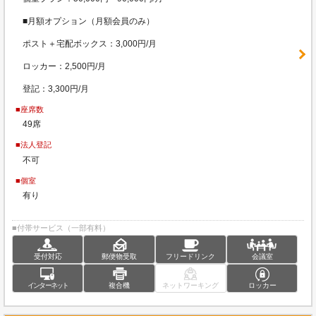
■月額オプション（月額会員のみ）
ポスト＋宅配ボックス：3,000円/月
ロッカー：2,500円/月
登記：3,300円/月
■座席数
49席
■法人登記
不可
■個室
有り
■付帯サービス（一部有料）
受付対応
郵便物受取
フリードリンク
会議室
インターネット
複合機
ネットワーキング
ロッカー