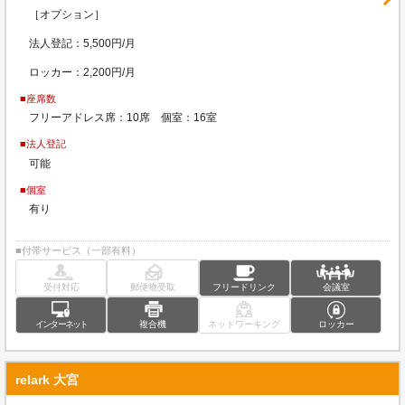
［オプション］
法人登記：5,500円/月
ロッカー：2,200円/月
■座席数
フリーアドレス席：10席 個室：16室
■法人登記
可能
■個室
有り
■付帯サービス（一部有料）
受付対応
郵便物受取
フリードリンク
会議室
インターネット
複合機
ネットワーキング
ロッカー
relark 大宮