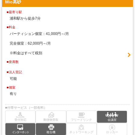
Mio高砂
■最寄り駅
浦和駅から徒歩7分
■料金
パーティション個室：41,000円～/月
完全個室：62,000円～/月
※料金はすべて税別
■座席数
■法人登記
可能
■個室
有り
■付帯サービス（一部有料）
受付対応
郵便物受取
フリードリンク
会議室
インターネット
複合機
ネットワーキング
ロッカー