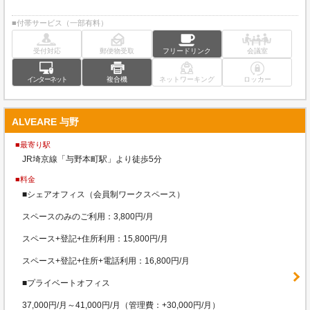
■付帯サービス（一部有料）
受付対応
郵便物受取
フリードリンク
会議室
インターネット
複合機
ネットワーキング
ロッカー
ALVEARE 与野
■最寄り駅
JR埼京線「与野本町駅」より徒歩5分
■料金
■シェアオフィス（会員制ワークスペース）
スペースのみのご利用：3,800円/月
スペース+登記+住所利用：15,800円/月
スペース+登記+住所+電話利用：16,800円/月
■プライベートオフィス
37,000円/月～41,000円/月（管理費：+30,000円/月）