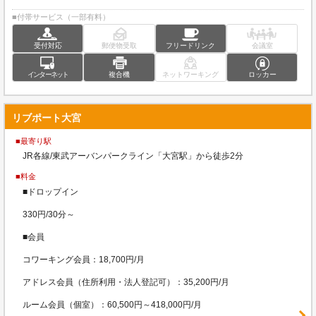
■付帯サービス（一部有料）
受付対応
郵便物受取
フリードリンク
会議室
インターネット
複合機
ネットワーキング
ロッカー
リブポート大宮
■最寄り駅
JR各線/東武アーバンパークライン「大宮駅」から徒歩2分
■料金
■ドロップイン
330円/30分～
■会員
コワーキング会員：18,700円/月
アドレス会員（住所利用・法人登記可）：35,200円/月
ルーム会員（個室）：60,500円～418,000円/月