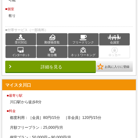
可能
■個室
有り
■付帯サービス（一部有料）
受付対応
郵便物受取
フリードリンク
会議室
インターネット
複合機
ネットワーキング
ロッカー
詳細を見る
お気に入りに登録
マイスタ川口
■最寄り駅
川口駅から徒歩8分
■料金
都度利用：［会員］80円/15分 ［非会員］120円/15分
月額フリープラン：25,000円/月
個室プラン：50,000円～90,000円/月