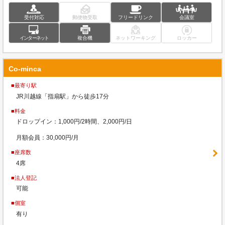
受付対応
郵便物受取
フリードリンク
会議室
インターネット
複合機
ネットワーキング
ロッカー
Co-minca
■最寄り駅
JR川越線「指扇駅」から徒歩17分
■料金
ドロップイン：1,000円/2時間、2,000円/日
月額会員：30,000円/月
■座席数
4席
■法人登記
可能
■個室
有り