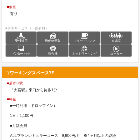
■個室
有り
■付帯サービス（一部有料）
受付対応
郵便物受取
フリードリンク
会議室
インターネット
複合機
ネットワーキング
ロッカー
コワーキングスペース7F
■最寄り駅
「大宮駅」東口から徒歩1分
■料金
■一時利用（ドロップイン）
1日：1,100円
■月額会員
ALLプランレギュラーコース：9,900円/月 ※4ヶ月以上の継続