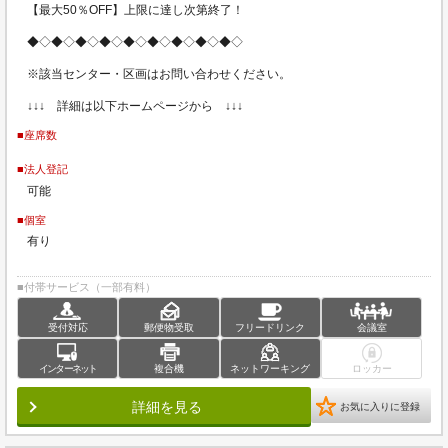
【最大50％OFF】上限に達し次第終了！
◆◇◆◇◆◇◆◇◆◇◆◇◆◇◆◇◆◇
※該当センター・区画はお問い合わせください。
↓↓↓ 詳細は以下ホームページから ↓↓↓
■座席数
■法人登記
可能
■個室
有り
■付帯サービス（一部有料）
受付対応
郵便物受取
フリードリンク
会議室
インターネット
複合機
ネットワーキング
ロッカー
詳細を見る
お気に入りに登録