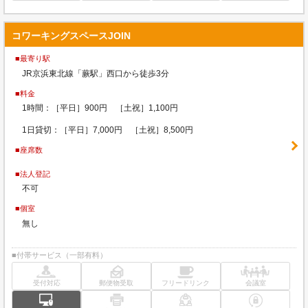
コワーキングスペースJOIN
■最寄り駅
JR京浜東北線「蕨駅」西口から徒歩3分
■料金
1時間：［平日］900円 ［土祝］1,100円
1日貸切：［平日］7,000円 ［土祝］8,500円
■座席数
■法人登記
不可
■個室
無し
■付帯サービス（一部有料）
受付対応
郵便物受取
フリードリンク
会議室