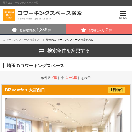
埼玉のコワーキングスペース一覧
MENU
1,836
0
登録物件数
件
お気に入り
件
コワーキングスペース検索TOP
埼玉のコワーキングスペース検索結果[1]
検索条件を変更する
埼玉のコワーキングスペース
48
1～30
物件数
件中
件を表示
BIZcomfort 大宮西口
注目物件