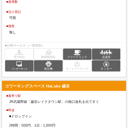
■座席数
■法人登記
可能
■個室
無し
■付帯サービス（一部有料）
受付対応
郵便物受取
フリードリンク
会議室
インターネット
複合機
ネットワーキング
ロッカー
コワーキングスペース HaLake 越谷
■最寄り駅
JR武蔵野線「越谷レイクタウン駅」の南口改札を出てすぐ
■料金
■ドロップイン
2時間：500円、1日：1,000円