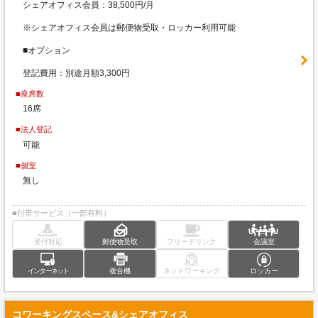
シェアオフィス会員：38,500円/月
※シェアオフィス会員は郵便物受取・ロッカー利用可能
■オプション
登記費用：別途月額3,300円
■座席数
16席
■法人登記
可能
■個室
無し
■付帯サービス（一部有料）
受付対応
郵便物受取
フリードリンク
会議室
インターネット
複合機
ネットワーキング
ロッカー
コワーキングスペース&シェアオフィス