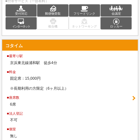
■付帯サービス（一部有料）
受付対応
郵便物受取
フリードリンク
会議室
インターネット
複合機
ネットワーキング
ロッカー
コタイム
■最寄り駅
京浜東北線浦和駅 徒歩4分
■料金
固定席：15,000円
※長期利用の方限定（6ヶ月以上）
■座席数
6席
■法人登記
不可
■個室
無し