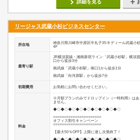
詳細を見る
リージャス武蔵小杉ビジネスセンター
神奈川県川崎市中原区中丸子35-9 ディール武蔵小
所在地
4F
JR横須賀線・湘南新宿ライン「武蔵小杉駅」横須
口から徒歩3分
最寄り駅
南武線「武蔵小杉駅」南口1から徒歩1分
南武線「向河原駅」から徒歩7分
初期費用
お気軽にお問い合わせください。
※月額プランのみでドロップイン（一時利用）はあ
ません。
◆◇◆◇◆◇◆◇◆◇◆◇◆◇◆◇◆◇
======================
オフィス割引キャンペーン
======================
料金
【最大50％OFF】上限に達し次第終了！
◆◇◆◇◆◇◆◇◆◇◆◇◆◇◆◇◆◇