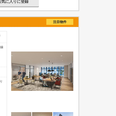
お気に入りに登録
注目物件
杉
賀線
り