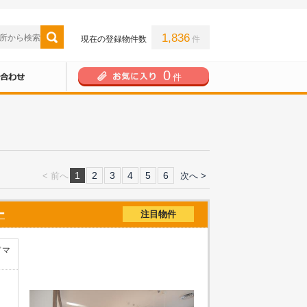
1,836
現在の登録物件数
件
0
件
1
2
3
4
5
6
< 前へ
次へ >
ー
注目物件
ドマ