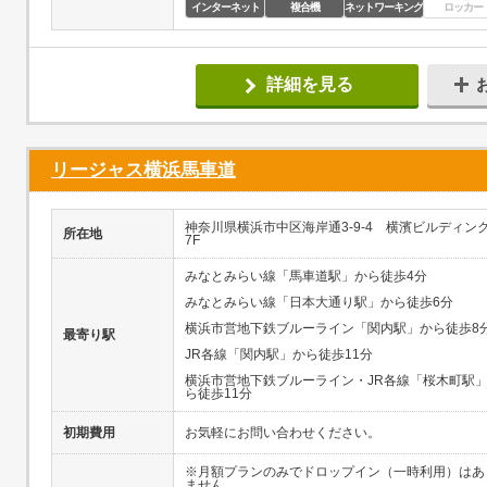
インターネット
複合機
ネットワーキング
ロッカー
詳細を見る
リージャス横浜馬車道
神奈川県横浜市中区海岸通3-9-4 横濱ビルディン
所在地
7F
みなとみらい線「馬車道駅」から徒歩4分
みなとみらい線「日本大通り駅」から徒歩6分
横浜市営地下鉄ブルーライン「関内駅」から徒歩8
最寄り駅
JR各線「関内駅」から徒歩11分
横浜市営地下鉄ブルーライン・JR各線「桜木町駅
ら徒歩11分
初期費用
お気軽にお問い合わせください。
※月額プランのみでドロップイン（一時利用）はあ
ません。