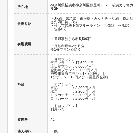
神奈川県横浜市神奈川区鶴屋町2-12-1 横浜カリオ
所在地
ル2F
・JR線・京急線・東横線・みなとみらい線「横浜
きた西口徒歩3分
最寄り駅
・横浜市営地下鉄ブルーライン・相鉄線「横浜駅」
口徒歩8分
・登録事務手数料5,500円
初期費用
・月額利用料2か月分
※1分プランを除く
【月額プラン】
毎日プラン ：17,600／月
土日祝プラン：6,600／月
全拠点プラン：22,000円／月
神奈川東海プラン：18,700円／月
1分プラン：12円／分（従量課金制）
料金
【オプション】
登記 ：3,300円／月
ポスト ：2,200円／月
ロッカー大 ：3,300円／月
ロッカー小 ：2,200円／月
【ドロップイン】
利用不可
座席数
34
法人登記
可能