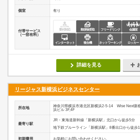
個室
有り
受付対応
郵便物受取
フリードリンク
会議室
付帯サービス
（一部有料）
インターネット
複合機
ネットワーキング
ロッカー
詳細を見る
リージャス新横浜ビジネスセンター
神奈川県横浜市港北区新横浜2-5-14 Wise Next新
所在地
浜ビル 3F,4F
JR・東海道新幹線「新横浜駅」北口から徒歩5分
最寄り駅
地下鉄ブルーライン「新横浜駅」8番出口から徒歩
初期費用
お気軽にお問い合わせください。