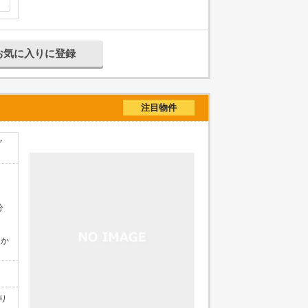
お気に入りに登録
注目物件
グ
分
」か
り