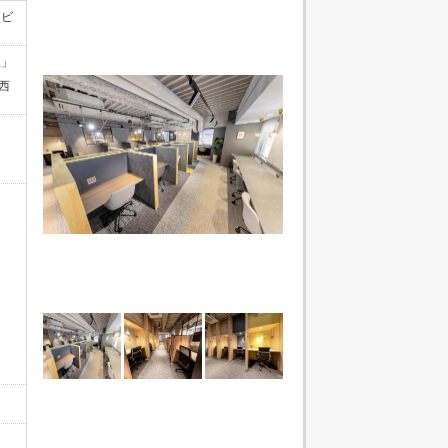
カビ
駅」
西