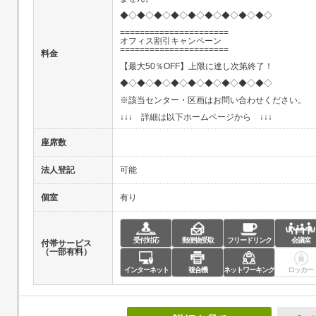
◆◇◆◇◆◇◆◇◆◇◆◇◆◇◆◇◆◇
======================
オフィス割引キャンペーン
======================
料金
【最大50％OFF】上限に達し次第終了！
◆◇◆◇◆◇◆◇◆◇◆◇◆◇◆◇◆◇
※該当センター・区画はお問い合わせください。
↓↓↓ 詳細は以下ホームページから ↓↓↓
座席数
法人登記
可能
個室
有り
受付対応
郵便物受取
フリードリンク
会議室
付帯サービス
（一部有料）
インターネット
複合機
ネットワーキング
ロッカー