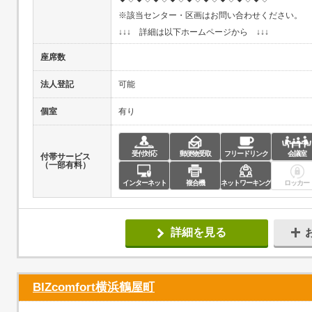
※該当センター・区画はお問い合わせください。
↓↓↓ 詳細は以下ホームページから ↓↓↓
座席数
法人登記
可能
個室
有り
受付対応
郵便物受取
フリードリンク
会議室
付帯サービス
（一部有料）
インターネット
複合機
ネットワーキング
ロッカー
詳細を見る
BIZcomfort横浜鶴屋町