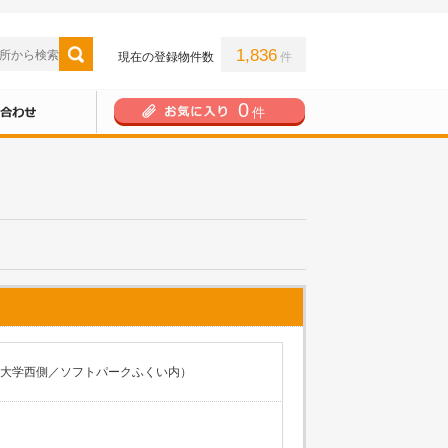
1,836
現在の登録物件数
件
0
件
県立大学西側／ソフトパークふくい内）