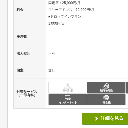
固定席：25,000円/月
料金
フリーアドレス：12,000円/月
■ドロップインプラン
1,000円/日
座席数
法人登記
不可
個室
無し
受付対応
郵便物受取
付帯サービス
（一部有料）
インターネット
複合機
詳細を見る