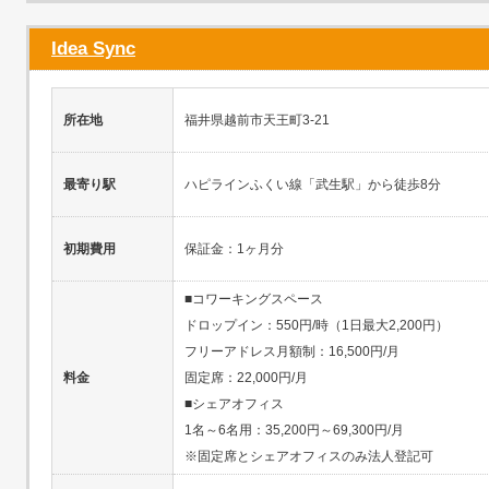
Idea Sync
所在地
福井県越前市天王町3-21
最寄り駅
ハピラインふくい線「武生駅」から徒歩8分
初期費用
保証金：1ヶ月分
■コワーキングスペース
ドロップイン：550円/時（1日最大2,200円）
フリーアドレス月額制：16,500円/月
料金
固定席：22,000円/月
■シェアオフィス
1名～6名用：35,200円～69,300円/月
※固定席とシェアオフィスのみ法人登記可