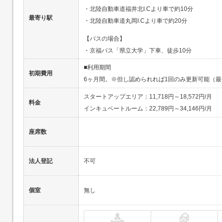
・北陸自動車道福井北I.Cより車で約10分
最寄り駅
・北陸自動車道丸岡I.Cより車で約20分
【バスの場合】
・京福バス「県立大学」下車、徒歩10分
■利用期間
初期費用
6ヶ月間。※但し認められれば1回のみ更新可能（
スタートアップエリア：11,718円～18,572円/月
料金
インキュベートルーム：22,789円～34,146円/月
座席数
法人登記
不可
個室
無し