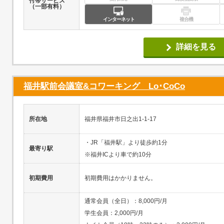
付帯サービス
（一部有料）
インターネット
複合機
詳細を見る
福井駅前会議室&コワーキング Lo･CoCo
所在地
福井県福井市日之出1-1-17
・JR「福井駅」より徒歩約1分
最寄り駅
※福井ICより車で約10分
初期費用
初期費用はかかりません。
通常会員（全日）：8,000円/月
学生会員：2,000円/月