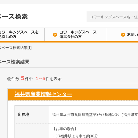
ペース検索結果[1]
ペース検索結果
5
1～5
物件数
件中
件を表示
福井県産業情報センター
所在地
福井県坂井市丸岡町熊堂第3号7番地1-16（福井
【お車の場合】
・JR福井駅より車で約30分