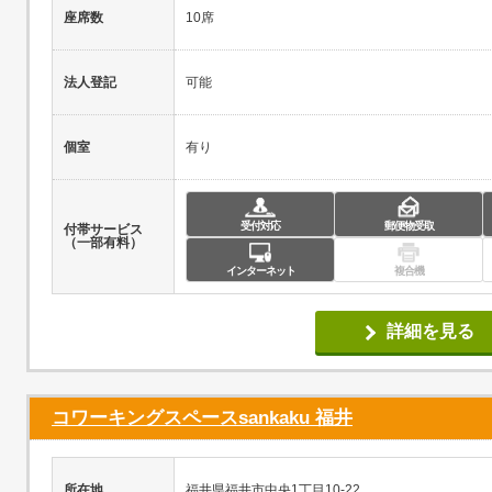
座席数
10席
法人登記
可能
個室
有り
受付対応
郵便物受取
付帯サービス
（一部有料）
インターネット
複合機
詳細を見る
コワーキングスペースsankaku 福井
所在地
福井県福井市中央1丁目10-22