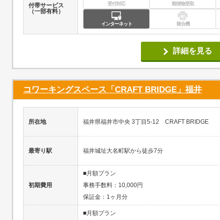
受付対応
郵便物受取
付帯サービス
（一部有料）
インターネット
複合機
詳細を見る
コワーキングスペース「CRAFT BRIDGE」福井
所在地
福井県福井市中央 3丁目5-12 CRAFT BRIDGE
最寄り駅
福井城址大名町駅から徒歩7分
■月額プラン
初期費用
事務手数料：10,000円
保証金：1ヶ月分
■月額プラン